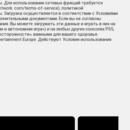
ры. Для использования сетевых функций требуется
twork. com/terms-of-service), политикой
ры. Загрузка осуществляется в соответствии с Условиями
олнительными документами. Если вы не согласны
ия. Вы можете загружать эти данные и играть в них на
 и автономная игра») и на любых других консолях PS5,
досторожности», важными для вашего здоровья.
ntertainment Europe. Действуют Условия использования