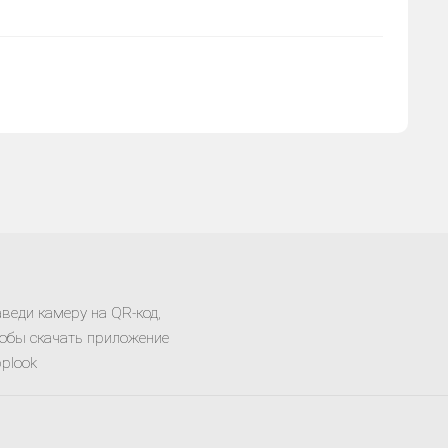
веди камеру на QR-код,
обы скачать приложение
plook