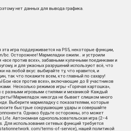
поэтому нет данных для вывода графика.
я эта игра поддерживается на PS5, некоторые функции,
om/bc. Осторожнее! Мармеладки ожили… и устроили
 «все против всех», забавными кулачными поединками и
угому, и для ужасных разрушений используют всё, что
на любой вкус: выбирайте ту, что нравится, и
, так что покажите всем, кто главный по сахару!
Бои «все против всех», включающие до 8 участников
оками. ·Несколько режимов игры··«Горячая картошка»,
ей с разными игровыми стилями и механикой··Каждый
секреты!·Мармеладок никогда не бывает слишком много
виде. Выберите мармеладку с показателями, которые
Наносите быстрые сокрушающие удары и совершайте
о оппонента. Однако будьте осторожны, это может
s Life. Автономная однопользовательская игра (2–4
lus. Для использования сетевых функций требуется
ationnetwork. com/terms-of-service), нашей политикой