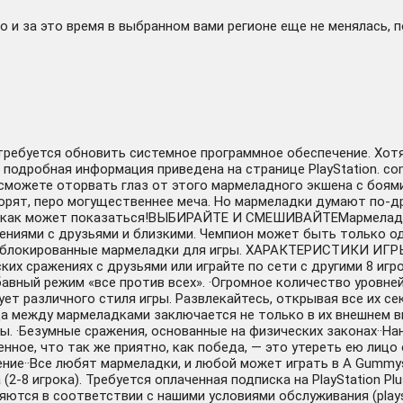
 и за это время в выбранном вами регионе еще не менялась, 
отребуется обновить системное программное обеспечение. Хот
е подробная информация приведена на странице PlayStation. c
можете оторвать глаз от этого мармеладного экшена с боями
орят, перо могущественнее меча. Но мармеладки думают по-др
е, как может показаться!ВЫБИРАЙТЕ И СМЕШИВАЙТЕМармеладки 
иями с друзьями и близкими. Чемпион может быть только один
зблокированные мармеладки для игры. ХАРАКТЕРИСТИКИ ИГРЫ·
ких сражениях с друзьями или играйте по сети с другими 8 игр
бавный режим «все против всех». ·Огромное количество уровн
бует различного стиля игры. Развлекайтесь, открывая все их 
ица между мармеладками заключается не только в их внешнем 
ы. ·Безумные сражения, основанные на физических законах··
енное, что так же приятно, как победа, — это утереть ею лиц
ение··Все любят мармеладки, и любой может играть в A Gummy
(2-8 игрока). Требуется оплаченная подписка на PlayStation P
ются в соответствии с нашими условиями обслуживания (playst