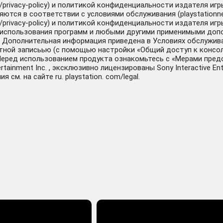
/privacy-policy) и политикой конфиденциальности издателя иг
ются в соответствии с условиями обслуживания (playstationne
/privacy-policy) и политикой конфиденциальности издателя иг
и использования программ и любыми другими применимыми доп
. Дополнительная информация приведена в Условиях обслуживан
етной записьью (с помощью настройки «Общий доступ к консоли
. Перед использованием продукта ознакомьтесь с «Мерами пре
rtainment Inc. , эксклюзивно лицензированы Sony Interactive E
см. на сайте ru. playstation. com/legal.