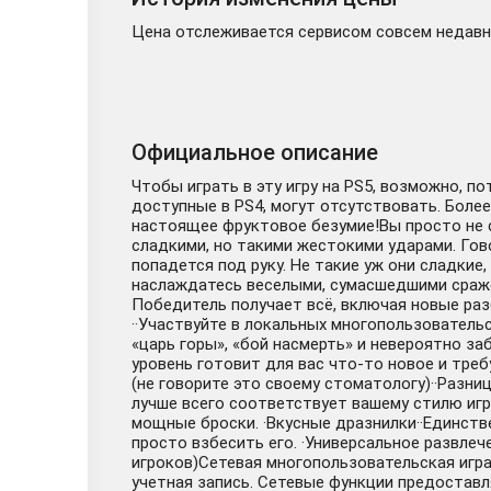
Цена отслеживается сервисом совсем недавно
Официальное описание
Чтобы играть в эту игру на PS5, возможно, п
доступные в PS4, могут отсутствовать. Боле
настоящее фруктовое безумие!Вы просто не с
сладкими, но такими жестокими ударами. Гов
попадется под руку. Не такие уж они сладки
наслаждатесь веселыми, сумасшедшими сражен
Победитель получает всё, включая новые ра
··Участвуйте в локальных многопользовательс
«царь горы», «бой насмерть» и невероятно за
уровень готовит для вас что-то новое и тре
(не говорите это своему стоматологу)··Разн
лучше всего соответствует вашему стилю игр
мощные броски. ·Вкусные дразнилки··Единств
просто взбесить его. ·Универсальное развлеч
игроков)Сетевая многопользовательская игра 
учетная запись. Сетевые функции предоставля