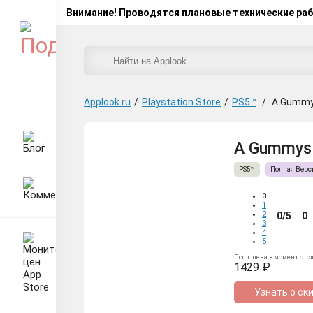
Внимание! Проводятся плановые технические ра
Applook.ru
/
Playstation Store
/
PS5™
/
A Gummy
A Gummys L
PS5™
Полная Верс
0
1
2
0/5
0
3
4
5
Посл. цена в момент отс
1429 ₽
Узнать о ск