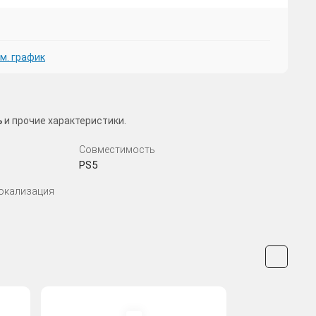
м. график
ь
и прочие характеристики.
Совместимость
PS5
Локализация