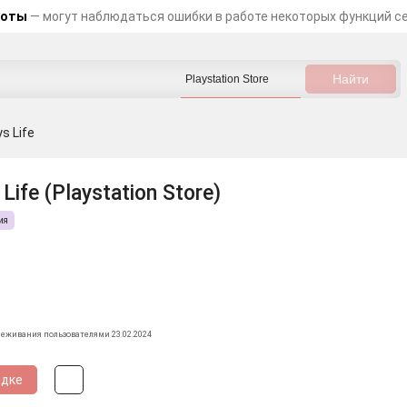
боты
— могут наблюдаться ошибки в работе некоторых функций с
s Life
ife (Playstation Store)
ия
леживания пользователями 23.02.2024
идке