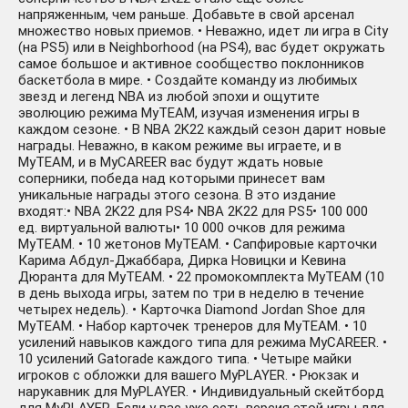
напряженным, чем раньше. Добавьте в свой арсенал
множество новых приемов. • Неважно, идет ли игра в City
(на PS5) или в Neighborhood (на PS4), вас будет окружать
самое большое и активное сообщество поклонников
баскетбола в мире. • Создайте команду из любимых
звезд и легенд NBA из любой эпохи и ощутите
эволюцию режима MyTEAM, изучая изменения игры в
каждом сезоне. • В NBA 2K22 каждый сезон дарит новые
награды. Неважно, в каком режиме вы играете, и в
MyTEAM, и в MyCAREER вас будут ждать новые
соперники, победа над которыми принесет вам
уникальные награды этого сезона. В это издание
входят:• NBA 2K22 для PS4• NBA 2K22 для PS5• 100 000
ед. виртуальной валюты• 10 000 очков для режима
MyTEAM. • 10 жетонов MyTEAM. • Сапфировые карточки
Карима Абдул-Джаббара, Дирка Новицки и Кевина
Дюранта для MyTEAM. • 22 промокомплекта MyTEAM (10
в день выхода игры, затем по три в неделю в течение
четырех недель). • Карточка Diamond Jordan Shoe для
MyTEAM. • Набор карточек тренеров для MyTEAM. • 10
усилений навыков каждого типа для режима MyCAREER. •
10 усилений Gatorade каждого типа. • Четыре майки
игроков с обложки для вашего MyPLAYER. • Рюкзак и
нарукавник для MyPLAYER. • Индивидуальный скейтборд