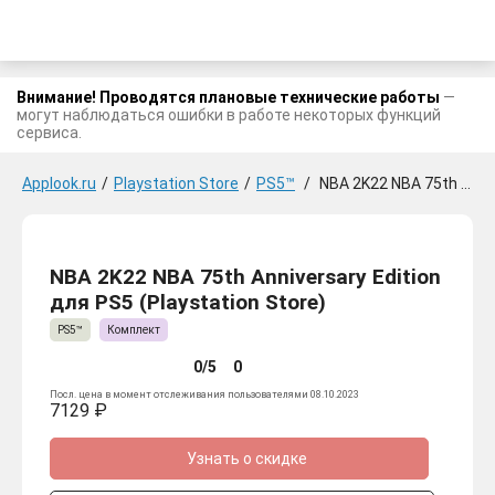
Внимание! Проводятся плановые технические работы
—
могут наблюдаться ошибки в работе некоторых функций
сервиса.
Applook.ru
/
Playstation Store
/
PS5™
/
NBA 2K22 NBA 75th Anniversary Edition для PS5
NBA 2K22 NBA 75th Anniversary Edition
для PS5 (Playstation Store)
PS5™
Комплект
0/5
0
Посл. цена в момент отслеживания пользователями 08.10.2023
7129 ₽
Узнать о скидке