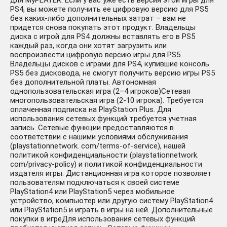
для MyPLAYER. Если у вас уже есть версия этой игры для
PS4, вы можете получить ее цифровую версию для PS5
без каких-либо дополнительных затрат – вам не
придется снова покупать этот продукт. Владельцы
диска с игрой для PS4 должны вставлять его в PS5
каждый раз, когда они хотят загрузить или
воспроизвести цифровую версию игры для PS5.
Владельцы дисков с играми для PS4, купившие консоль
PS5 без дисковода, не смогут получить версию игры PS5
без дополнительной платы. Автономная
однопользовательская игра (2–4 игроков)Сетевая
многопользовательская игра (2-10 игрока). Требуется
оплаченная подписка на PlayStation Plus. Для
использования сетевых функций требуется учетная
запись. Сетевые функции предоставляются в
соответствии с нашими условиями обслуживания
(playstationnetwork. com/terms-of-service), нашей
политикой конфиденциальности (playstationnetwork.
com/privacy-policy) и политикой конфиденциальности
издателя игры. Дистанционная игра которое позволяет
пользователям подключаться к своей системе
PlayStation4 или PlayStation5 через мобильное
устройство, компьютер или другую систему PlayStation4
или PlayStation5 и играть в игры на ней. Дополнительные
покупки в игреДля использования сетевых функций