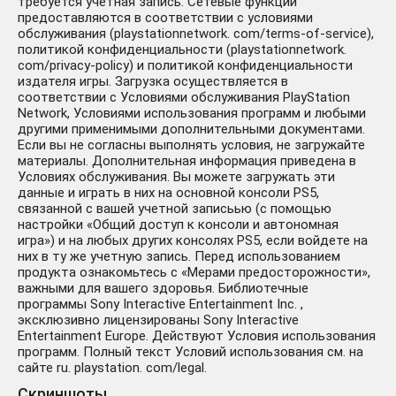
требуется учетная запись. Сетевые функции
предоставляются в соответствии с условиями
обслуживания (playstationnetwork. com/terms-of-service),
политикой конфиденциальности (playstationnetwork.
com/privacy-policy) и политикой конфиденциальности
издателя игры. Загрузка осуществляется в
соответствии с Условиями обслуживания PlayStation
Network, Условиями использования программ и любыми
другими применимыми дополнительными документами.
Если вы не согласны выполнять условия, не загружайте
материалы. Дополнительная информация приведена в
Условиях обслуживания. Вы можете загружать эти
данные и играть в них на основной консоли PS5,
связанной с вашей учетной записьью (с помощью
настройки «Общий доступ к консоли и автономная
игра») и на любых других консолях PS5, если войдете на
них в ту же учетную запись. Перед использованием
продукта ознакомьтесь с «Мерами предосторожности»,
важными для вашего здоровья. Библиотечные
программы Sony Interactive Entertainment Inc. ,
эксклюзивно лицензированы Sony Interactive
Entertainment Europe. Действуют Условия использования
программ. Полный текст Условий использования см. на
сайте ru. playstation. com/legal.
Скриншоты