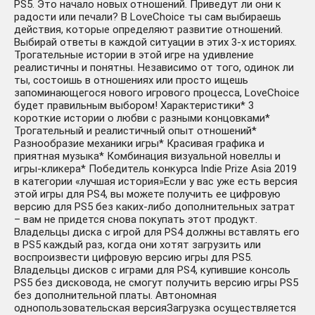
PS5. Это начало новых отношений. Приведут ли они к
радости или печали? В LoveChoice ты сам выбираешь
действия, которые определяют развитие отношений.
Выбирай ответы в каждой ситуации в этих 3-х историях.
Трогательные истории в этой игре на удивление
реалистичны и понятны. Независимо от того, одинок ли
ты, состоишь в отношениях или просто ищешь
запоминающегося нового игрового процесса, LoveChoice
будет правильным выбором! Характеристики* 3
короткие истории о любви с разными концовками*
Трогательный и реалистичный опыт отношений*
Разнообразие механики игры* Красивая графика и
приятная музыка* Комбинация визуальной новеллы и
игры-кликера* Победитель конкурса Indie Prize Asia 2019
в категории «лучшая история»Если у вас уже есть версия
этой игры для PS4, вы можете получить ее цифровую
версию для PS5 без каких-либо дополнительных затрат
– вам не придется снова покупать этот продукт.
Владельцы диска с игрой для PS4 должны вставлять его
в PS5 каждый раз, когда они хотят загрузить или
воспроизвести цифровую версию игры для PS5.
Владельцы дисков с играми для PS4, купившие консоль
PS5 без дисковода, не смогут получить версию игры PS5
без дополнительной платы. Автономная
однопользовательская версияЗагрузка осуществляется