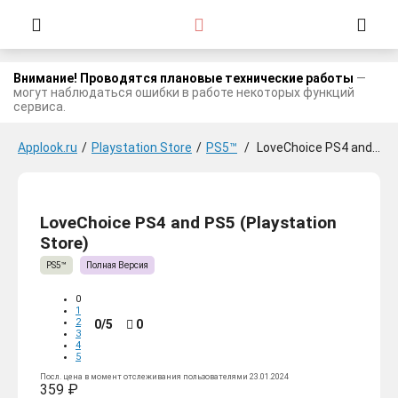
Внимание! Проводятся плановые технические работы
—
могут наблюдаться ошибки в работе некоторых функций
сервиса.
Applook.ru
/
Playstation Store
/
PS5™
/
LoveChoice PS4 and PS5
LoveChoice PS4 and PS5 (Playstation
Store)
PS5™
Полная Версия
0
1
2
0/5
0
3
4
5
Посл. цена в момент отслеживания пользователями 23.01.2024
359 ₽