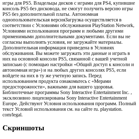
игры для PS5. Владельцы дисков с играми для PS4, купившие
консоль PS5 без дисковода, не смогут получить версию игры
PS5 без дополнительной платы. Автономная
однопользовательская версияЗагрузка осуществляется в
соответствии с Условиями обслуживания PlayStation Network,
Условиями использования программ и любыми другими
применимыми дополнительными документами. Если вы не
согласны выполнять условия, не загружайте материалы.
Дополнительная информация приведена в Условиях
обслуживания. Вы можете загружать эти данные и играть в
них на основной консоли PS5, связанной с вашей учетной
записьью (с помощью настройки «Общий доступ к консоли и
автономная игра») и на любых других консолях PS5, если
войдете на них в ту же учетную запись. Перед
использованием продукта ознакомьтесь с «Мерами
предосторожности», важными для вашего здоровья.
Библиотечные программы Sony Interactive Entertainment Inc. ,
эксклюзивно лицензированы Sony Interactive Entertainment
Europe. Действуют Условия использования программ. Полный
текст Условий использования см. на сайте ru. playstation.
com/legal.
Скриншоты