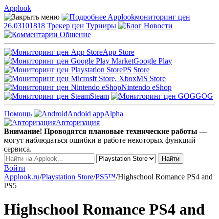
Applook
Applook
мониторинг цен
26.03101818
Трекер цен
Турниры
Новости
Общение
App Store
Google Play
PS Store
MS Store
Nintendo eShop
Steam
GOG
Помощь
Andoid app
Alpha
Авторизация
Внимание! Проводятся плановые технические работы
—
могут наблюдаться ошибки в работе некоторых функций
сервиса.
Войти
Applook.ru
/
Playstation Store
/
PS5™
/
Highschool Romance PS4 and
PS5
Highschool Romance PS4 and