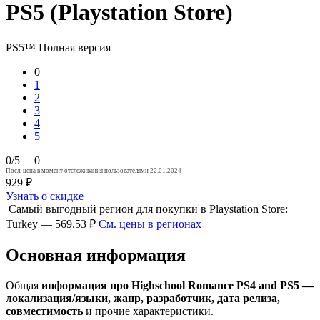
PS5 (Playstation Store)
PS5™
Полная версия
0
1
2
3
4
5
0/5
0
Посл. цена в момент отслеживания пользователями 22.01.2024
929 ₽
Узнать о скидке
Самый выгодный регион для покупки в Playstation Store:
Turkey — 569.53 ₽
См. цены в регионах
Основная информация
Общая
информация про Highschool Romance PS4 and PS5 —
локализация/языки, жанр, разработчик, дата релиза,
совместимость
и прочие характеристики.