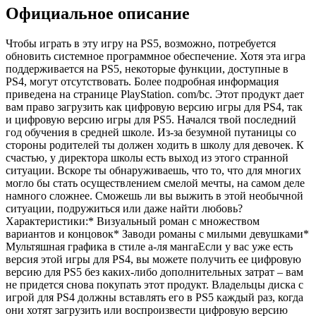
Официальное описание
Чтобы играть в эту игру на PS5, возможно, потребуется
обновить системное программное обеспечение. Хотя эта игра
поддерживается на PS5, некоторые функции, доступные в
PS4, могут отсутствовать. Более подробная информация
приведена на странице PlayStation. com/bc. Этот продукт дает
вам право загрузить как цифровую версию игры для PS4, так
и цифровую версию игры для PS5. Начался твой последний
год обучения в средней школе. Из-за безумной путаницы со
стороны родителей ты должен ходить в школу для девочек. К
счастью, у директора школы есть выход из этого странной
ситуации. Вскоре ты обнаруживаешь, что то, что для многих
могло бы стать осуществлением смелой мечты, на самом деле
намного сложнее. Сможешь ли вы выжить в этой необычной
ситуации, подружиться или даже найти любовь?
Характеристики:* Визуальный роман с множеством
вариантов и концовок* Заводи романы с милыми девушками*
Мультяшная графика в стиле а-ля мангаЕсли у вас уже есть
версия этой игры для PS4, вы можете получить ее цифровую
версию для PS5 без каких-либо дополнительных затрат – вам
не придется снова покупать этот продукт. Владельцы диска с
игрой для PS4 должны вставлять его в PS5 каждый раз, когда
они хотят загрузить или воспроизвести цифровую версию