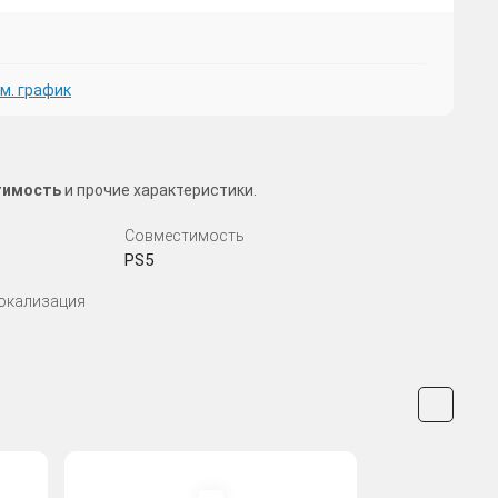
м. график
стимость
и прочие характеристики.
Совместимость
PS5
Локализация