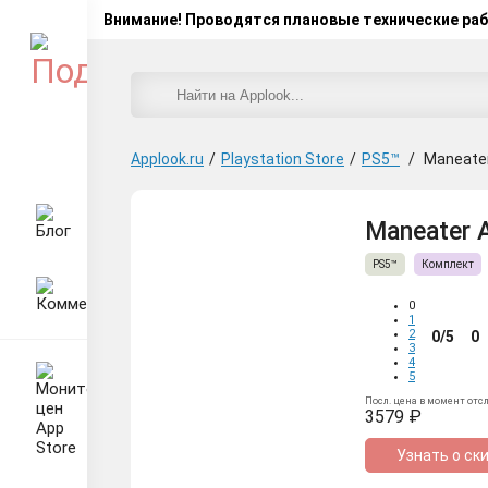
Внимание! Проводятся плановые технические ра
Applook.ru
/
Playstation Store
/
PS5™
/
Maneater
Maneater A
PS5™
Комплект
0
1
2
0/5
0
3
4
5
Посл. цена в момент отс
3579 ₽
Узнать о ск