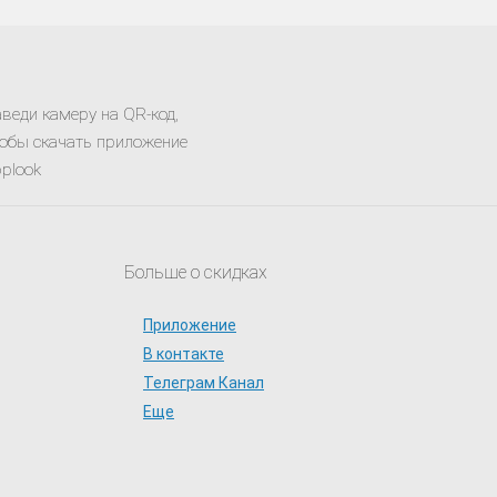
веди камеру на QR-код,
обы скачать приложение
plook
Больше о скидках
Приложение
В контакте
Телеграм Канал
Еще