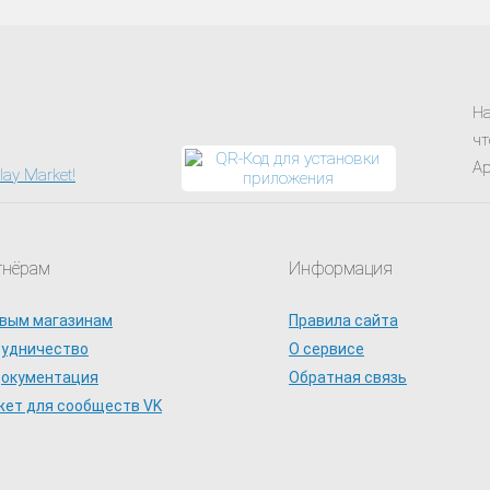
На
чт
Ap
тнёрам
Информация
вым магазинам
Правила сайта
рудничество
О сервисе
документация
Обратная связь
ет для сообществ VK