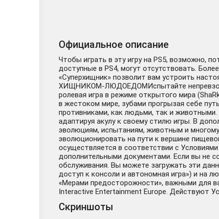
Официальное описание
Чтобы играть в эту игру на PS5, возможно, п
доступные в PS4, могут отсутствовать. Более
«Суперхищник» позволит вам устроить настоя
ХИЩНИКОМ-ЛЮДОЕДОМИспытайте непревзойден
ролевая игра в режиме открытого мира (ShaR
в жестоком мире, зубами прогрызая себе пу
противниками, как людьми, так и животными.
адаптируя акулу к своему стилю игры. В доп
эволюциям, испытаниям, животным и многому 
эволюционировать на пути к вершине пищево
осуществляется в соответствии с Условиями
дополнительными документами. Если вы не со
обслуживания. Вы можете загружать эти данн
доступ к консоли и автономная игра») и на л
«Мерами предосторожности», важными для ваше
Interactive Entertainment Europe. Действуют У
Скриншоты