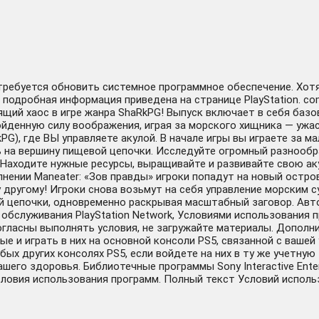
отребуется обновить системное программное обеспечение. Хот
 подробная информация приведена на странице PlayStation. co
щий хаос в игре жанра ShaRkPG! Выпуск включает в себя базов
ную силу воображения, играя за морского хищника — ужасн
kPG), где ВЫ управляете акулой. В начале игры вы играете за
ть на вершину пищевой цепочки. Исследуйте огромный разнооб
 Находите нужные ресурсы, выращивайте и развивайте свою ак
олнении Maneater: «Зов правды» игроки попадут на новый остр
другому! Игроки снова возьмут на себя управление морским с
й цепочки, одновременно раскрывая масштабный заговор. Авт
 обслуживания PlayStation Network, Условиями использования
гласны выполнять условия, не загружайте материалы. Дополн
ые и играть в них на основной консоли PS5, связанной с ваш
юбых других консолях PS5, если войдете на них в ту же учетну
го здоровья. Библиотечные программы Sony Interactive Enter
словия использования программ. Полный текст Условий использова