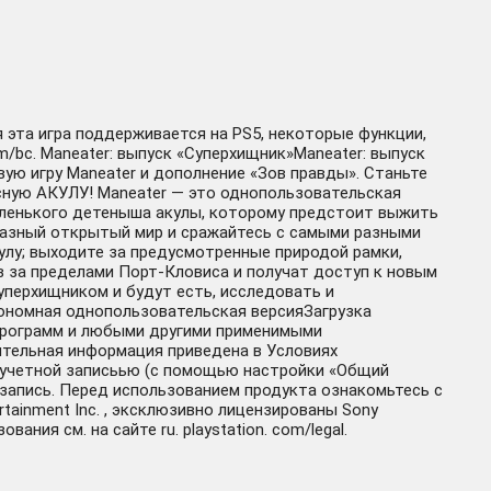
я эта игра поддерживается на PS5, некоторые функции,
m/bc. Maneater: выпуск «Суперхищник»Maneater: выпуск
ую игру Maneater и дополнение «Зов правды». Станьте
ую АКУЛУ! Maneater — это однопользовательская
 маленького детеныша акулы, которому предстоит выжить
разный открытый мир и сражайтесь с самыми разными
улу; выходите за предусмотренные природой рамки,
ов за пределами Порт-Кловиса и получат доступ к новым
уперхищником и будут есть, исследовать и
ономная однопользовательская версияЗагрузка
 программ и любыми другими применимыми
ительная информация приведена в Условиях
ей учетной записьью (с помощью настройки «Общий
ю запись. Перед использованием продукта ознакомьтесь с
tainment Inc. , эксклюзивно лицензированы Sony
ния см. на сайте ru. playstation. com/legal.