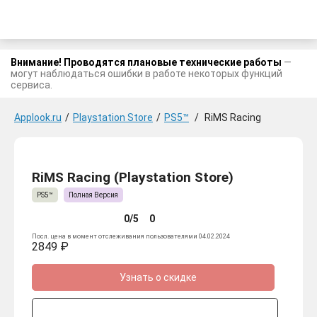
Внимание! Проводятся плановые технические работы
—
могут наблюдаться ошибки в работе некоторых функций
сервиса.
Applook.ru
/
Playstation Store
/
PS5™
/
RiMS Racing
RiMS Racing (Playstation Store)
PS5™
Полная Версия
0/5
0
Посл. цена в момент отслеживания пользователями 04.02.2024
2849 ₽
Узнать о скидке