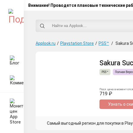
Внимание! Проводятся плановые технические ра
Applook.ru
/
Playstation Store
/
PS5™
/
Sakura S
Sakura Suc
PS5™
Полная Верс
Посл. цена в момент отс
719 ₽
Узнать о ск
Самый выгодный регион для покупки в Plays