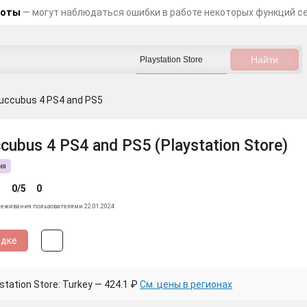
боты
— могут наблюдаться ошибки в работе некоторых функций с
uccubus 4 PS4 and PS5
cubus 4 PS4 and PS5 (Playstation Store)
ия
0/5
0
леживания пользователями 22.01.2024
идке
tation Store: Turkey — 424.1 ₽
См. цены в регионах