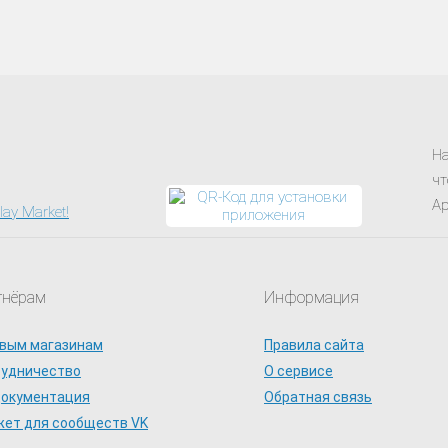
На
чт
Ap
тнёрам
Информация
вым магазинам
Правила сайта
рудничество
О сервисе
документация
Обратная связь
ет для сообществ VK