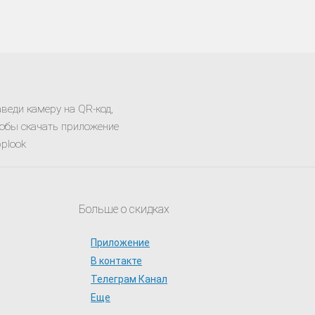
веди камеру на QR-код,
обы скачать приложение
plook
Больше о скидках
Приложение
В контакте
Телеграм Канал
Еще