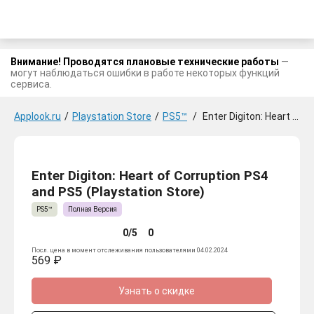
Внимание! Проводятся плановые технические работы
—
могут наблюдаться ошибки в работе некоторых функций
сервиса.
Applook.ru
/
Playstation Store
/
PS5™
/
Enter Digiton: Heart of Corruption PS4 and PS5
Enter Digiton: Heart of Corruption PS4
and PS5 (Playstation Store)
PS5™
Полная Версия
0/5
0
Посл. цена в момент отслеживания пользователями 04.02.2024
569 ₽
Узнать о скидке