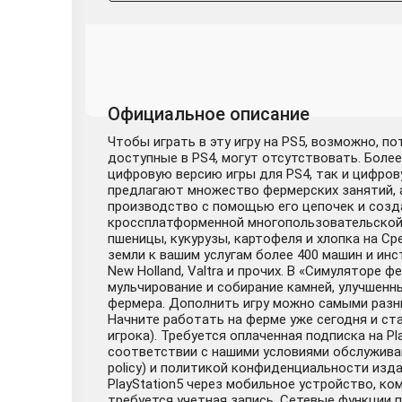
Официальное описание
Чтобы играть в эту игру на PS5, возможно, п
доступные в PS4, могут отсутствовать. Более
цифровую версию игры для PS4, так и цифров
предлагают множество фермерских занятий, 
производство с помощью его цепочек и созд
кроссплатформенной многопользовательской 
пшеницы, кукурузы, картофеля и хлопка на 
земли к вашим услугам более 400 машин и инс
New Holland, Valtra и прочих. В «Симуляторе
мульчирование и собирание камней, улучшенн
фермера. Дополнить игру можно самыми разн
Начните работать на ферме уже сегодня и с
игрока). Требуется оплаченная подписка на P
соответствии с нашими условиями обслуживания
policy) и политикой конфиденциальности изд
PlayStation5 через мобильное устройство, ком
требуется учетная запись. Сетевые функции п