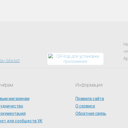
На
чт
Ap
тнёрам
Информация
вым магазинам
Правила сайта
рудничество
О сервисе
документация
Обратная связь
ет для сообществ VK