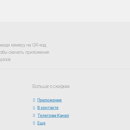
веди камеру на QR-код,
обы скачать приложение
plook
Больше о скидках
Приложение
В контакте
Телеграм Канал
Еще