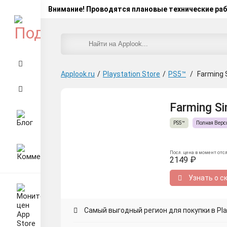
Внимание! Проводятся плановые технические ра
Applook.ru
/
Playstation Store
/
PS5™
/
Farming 
Farming Si
PS5™
Полная Верс
Посл. цена в момент отс
2149 ₽
Узнать о с
Самый выгодный регион для покупки в Play