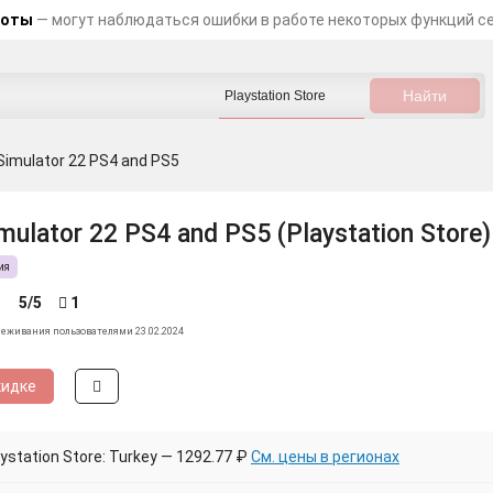
боты
— могут наблюдаться ошибки в работе некоторых функций с
Simulator 22 PS4 and PS5
mulator 22 PS4 and PS5 (Playstation Store)
ия
5/5
1
леживания пользователями 23.02.2024
кидке
station Store: Turkey — 1292.77 ₽
См. цены в регионах