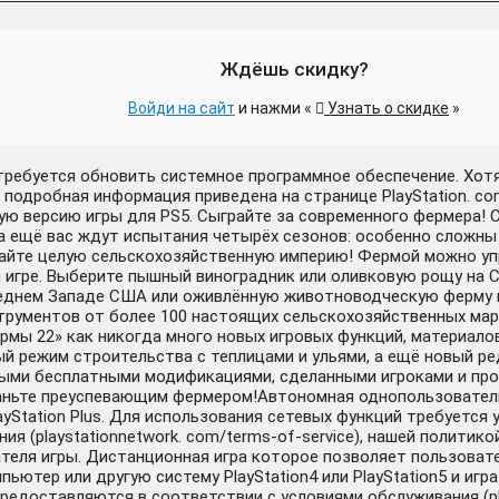
Ждёшь скидку?
Войди на сайт
и нажми «
Узнать о скидке
»
отребуется обновить системное программное обеспечение. Хот
 подробная информация приведена на странице PlayStation. co
ую версию игры для PS5. Сыграйте за современного фермера!
а ещё вас ждут испытания четырёх сезонов: особенно сложны 
айте целую сельскохозяйственную империю! Фермой можно уп
игре. Выберите пышный виноградник или оливковую рощу на 
Среднем Западе США или оживлённую животноводческую ферму 
трументов от более 100 настоящих сельскохозяйственных марок:
 фермы 22» как никогда много новых игровых функций, материал
ый режим строительства с теплицами и ульями, а ещё новый р
ыми бесплатными модификациями, сделанными игроками и про
таньте преуспевающим фермером!Автономная однопользователь
layStation Plus. Для использования сетевых функций требуетс
 (playstationnetwork. com/terms-of-service), нашей политикой
ателя игры. Дистанционная игра которое позволяет пользовате
пьютер или другую систему PlayStation4 или PlayStation5 и игр
редоставляются в соответствии с условиями обслуживания (pla