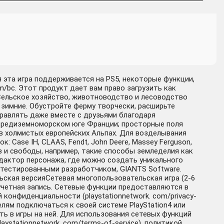
я эта игра поддерживается на PS5, некоторые функции,
m/bc. Этот продукт дает вам право загрузить как
 Сельское хозяйство, животноводство и лесоводство
зимние. Обустройте ферму творчески, расширьте
равлять даже вместе с друзьями благодаря
Средиземноморском юге Франции; просторные поля
в холмистых европейских Альпах. Для возделывания
 Case IH, CLAAS, Fendt, John Deere, Massey Ferguson,
ов и свободы, например, такие способы земледелия как
едактор персонажа, где можно создать уникального
тестированными разработчиком, GIANTS Software.
ская версияСетевая многопользовательская игра (2-6
я учетная запись. Сетевые функции предоставляются в
 конфиденциальности (playstationnetwork. com/privacy-
лям подключаться к своей системе PlayStation4 или
ать в игры на ней. Для использования сетевых функций
ystationnetwork. com/terms-of-service), политикой