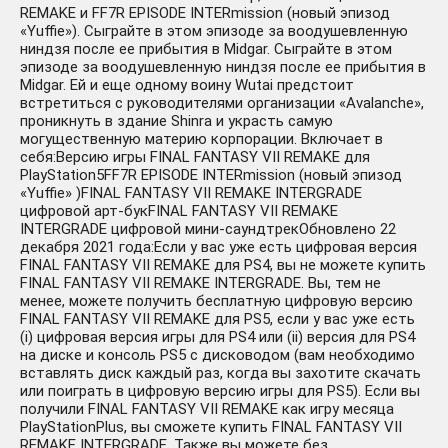
REMAKE и FF7R EPISODE INTERmission (новый эпизод
«Yuffie»). Сыграйте в этом эпизоде за воодушевленную
ниндзя после ее прибытия в Midgar. Сыграйте в этом
эпизоде за воодушевленную ниндзя после ее прибытия в
Midgar. Ей и еще одному воину Wutai предстоит
встретиться с руководителями организации «Avalanche»,
проникнуть в здание Shinra и украсть самую
могущественную материю корпорации. Включает в
себя:Версию игры FINAL FANTASY VII REMAKE для
PlayStation5FF7R EPISODE INTERmission (новый эпизод
«Yuffie» )FINAL FANTASY VII REMAKE INTERGRADE
цифровой арт-букFINAL FANTASY VII REMAKE
INTERGRADE цифровой мини-саундтрекОбновлено 22
декабря 2021 года:Если у вас уже есть цифровая версия
FINAL FANTASY VII REMAKE для PS4, вы не можете купить
FINAL FANTASY VII REMAKE INTERGRADE. Вы, тем не
менее, можете получить бесплатную цифровую версию
FINAL FANTASY VII REMAKE для PS5, если у вас уже есть
(i) цифровая версия игры для PS4 или (ii) версия для PS4
на диске и консоль PS5 с дисководом (вам необходимо
вставлять диск каждый раз, когда вы захотите скачать
или поиграть в цифровую версию игры для PS5). Если вы
получили FINAL FANTASY VII REMAKE как игру месяца
PlayStationPlus, вы сможете купить FINAL FANTASY VII
REMAKE INTERGRADE. Также вы можете без