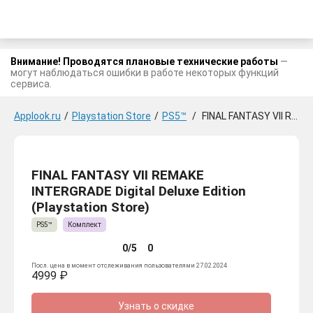
Внимание! Проводятся плановые технические работы
—
могут наблюдаться ошибки в работе некоторых функций
сервиса.
Applook.ru
/
Playstation Store
/
PS5™
/
FINAL FANTASY VII REMAKE INTERGRADE Digital Deluxe Edition
FINAL FANTASY VII REMAKE
INTERGRADE Digital Deluxe Edition
(Playstation Store)
PS5™
Комплект
0/5
0
Посл. цена в момент отслеживания пользователями 27.02.2024
4999 ₽
Узнать о скидке