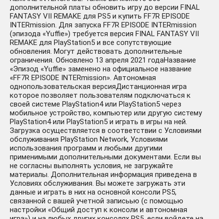
дополнительной платы обновить игру до версии FINAL
FANTASY VII REMAKE для PS5 и купить FF7R EPISODE
INTERmission. Для запуска FF7R EPISODE INTERmission
(эпизода «Yuffie») требуется версия FINAL FANTASY VII
REMAKE для PlayStation5 и все сопутствующие
обновления. Могут действовать дополнительные
ограничения. Обновлено 13 апреля 2021 годаНазвание
«Эпизод «Yuffie» заменено на официальное название
«FF7R EPISODE INTERmission». Автономная
однопользовательская версияДистанционная игра
которое позволяет пользователям подключаться к
своей системе PlayStation4 или PlayStation5 через
мобильное устройство, компьютер или другую систему
PlayStation4 или PlayStation5 и играть в игры на ней.
Загрузка осуществляется в соответствии с Условиями
обслуживания PlayStation Network, Условиями
использования программ и любыми другими
применимыми дополнительными документами. Если вы
не согласны выполнять условия, не загружайте
материалы. Дополнительная информация приведена в
Условиях обслуживания. Вы можете загружать эти
данные и играть в них на основной консоли PS5,
связанной с вашей учетной записьью (с помощью
настройки «Общий доступ к консоли и автономная
игра») и на любых других консолях PS5, если войдете на