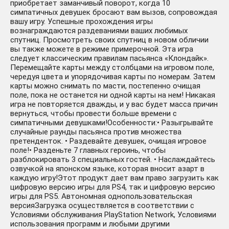
приобретает заманчивый поворот, когда 10
симпатичных девушек бросают вам вызов, сопровождая
вашу игру. Успешные прохождения игры
вознаграждаются раздеваниями ваших любимых
спутниц. Просмотреть своих спутниц в новом обличии
вы также можете в режиме примерочной. Эта игра
следует классическим правилам пасьянса «Клондайк».
Перемещайте карты между столбцами на игровом поле,
чередуя цвета и упорядочивая карты по номерам. Затем
карты можно снимать по масти, постепенно очищая
поле, пока не останется ни одной карты на нем! Никакая
игра не повторяется дважды, и у вас будет масса причин
вернуться, чтобы провести больше времени с
симпатичными девушками!Особенности:• Разыгрывайте
случайные раунды пасьянса против множества
претенденток. • Раздевайте девушек, очищая игровое
поле!• Разденьте 7 главных героинь, чтобы
разблокировать 3 специальных гостей. • Наслаждайтесь
озвучкой на японском языке, которая вносит азарт в
каждую игру!Этот продукт дает вам право загрузить как
цифровую версию игры для PS4, так и цифровую версию
игры для PS5. Автономная однопользовательская
версияЗагрузка осуществляется в соответствии с
Условиями обслуживания PlayStation Network, Условиями
использования программ и любыми другими