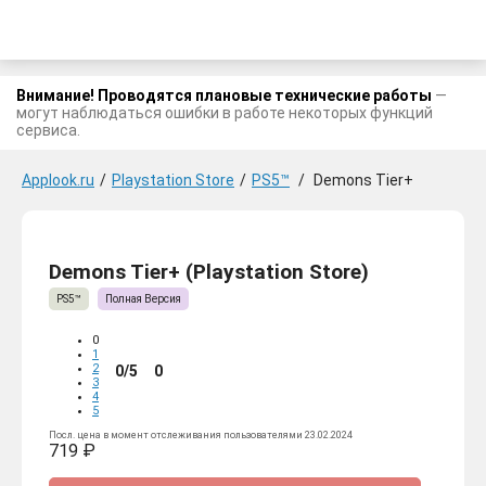
Внимание! Проводятся плановые технические работы
—
могут наблюдаться ошибки в работе некоторых функций
сервиса.
Applook.ru
/
Playstation Store
/
PS5™
/
Demons Tier+
Demons Tier+ (Playstation Store)
PS5™
Полная Версия
0
1
2
0/5
0
3
4
5
Посл. цена в момент отслеживания пользователями 23.02.2024
719 ₽