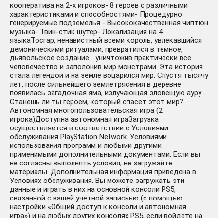
кооператива на 2-х игроков- 8 героев с различными
характеристиками и способностями- Процедурно
генерируемые подземелья - Высококачественная чиптюн
музыка- Твин-стик шутер- Локализация на 4
языкаТосгар, ненавистный всеми король, увлекавшийся
демоническими ритуалами, превратился в темное,
дьявольское создание… уничтожив практически все
человечество и заполонив мир монстрами. Эта история
стала легендой и на земле воцарился мир. Спустя тысячу
лет, после сильнейшего землетрясения в деревне
появилась загадочная яма, излучающая зловещую ауру…
Станешь ли ты героем, который спасет этот мир?
Автономная многопользовательская игра (2
игрока)Доступна автономная играЗагрузка
осуществляется в соответствии с Условиями
обслуживания PlayStation Network, Условиями
использования программ и любыми другими
применимыми дополнительными документами. Если вы
не согласны выполнять условия, не загружайте
материалы. Дополнительная информация приведена в
Условиях обслуживания. Вы можете загружать эти
данные и играть в них на основной консоли PS5,
связанной с вашей учетной записьью (с помощью
настройки «Общий доступ к консоли и автономная
игра») и на любых других консолях PS5, если войдете на