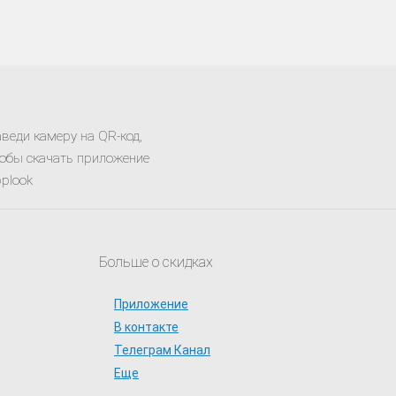
веди камеру на QR-код,
обы скачать приложение
plook
Больше о скидках
Приложение
В контакте
Телеграм Канал
Еще