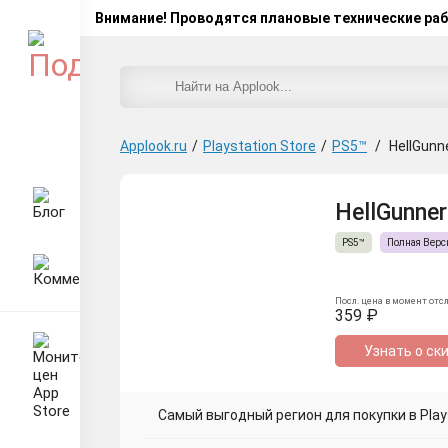
Внимание! Проводятся плановые технические ра
Applook.ru
/
Playstation Store
/
PS5™
/
HellGunn
HellGunner
PS5™
Полная Верс
Посл. цена в момент отс
359 ₽
Узнать о ск
Самый выгодный регион для покупки в Plays