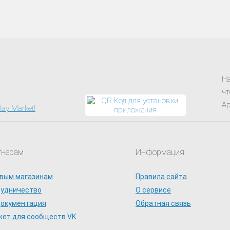
На
чт
Ap
тнёрам
Информация
вым магазинам
Правила сайта
рудничество
О сервисе
документация
Обратная связь
ет для сообществ VK