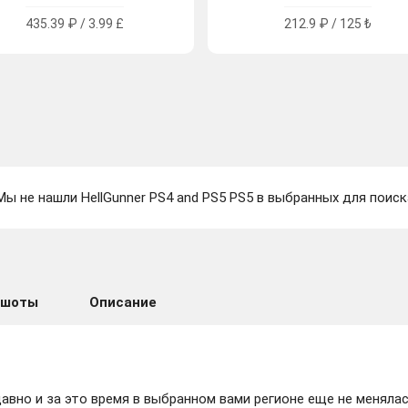
435.39 ₽ / 3.99 £
212.9 ₽ / 125 ₺
Мы не нашли HellGunner PS4 and PS5 PS5 в выбранных для поиск
ншоты
Описание
вно и за это время в выбранном вами регионе еще не менялас