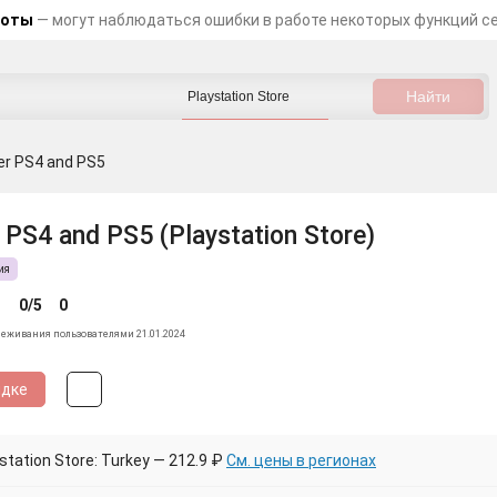
боты
— могут наблюдаться ошибки в работе некоторых функций с
er PS4 and PS5
 PS4 and PS5 (Playstation Store)
ия
0/5
0
леживания пользователями 21.01.2024
идке
tation Store: Turkey — 212.9 ₽
См. цены в регионах