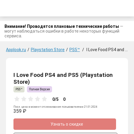
Внимание! Проводятся плановые технические работы
—
могут наблюдаться ошибки в работе некоторых функций
сервиса.
Applook.ru
/
Playstation Store
/
PS5™
/
I Love Food PS4 and PS5
I Love Food PS4 and PS5 (Playstation
Store)
PS5™
Полная Версия
0/5
0
Посл. цена в момент отслеживания пользователями 21.01.2024
359 ₽
Узнать о скидке