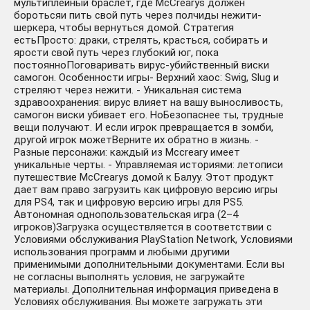
мультиплейный браслет, где McCrearys должен
боротьсяи пить свой путь через полчиды нежити-
шеркера, чтобы вернуться домой. Стратегия
естьПросто: драки, стрелять, красться, собирать и
ярости свой путь через глубокий юг, пока
постоянноПоговаривать вирус-убийственный виски
самогон. Особенности игры- Верхний хаос: Swig, Slug и
стреляют через нежити. - Уникальная система
здравоохранения: вирус влияет на вашу выносливость,
самогон виски убивает его. НоБезопаснее ты, трудные
вещи получают. И если игрок превращается в зомби,
другой игрок можетВерните их обратно в жизнь. -
Разные персонажи: каждый из Mccreary имеет
уникальные черты. - Управляемая историями: летописи
путешествие McCrearys домой к Балуу. Этот продукт
дает вам право загрузить как цифровую версию игры
для PS4, так и цифровую версию игры для PS5.
Автономная однопользовательская игра (2–4
игроков)Загрузка осуществляется в соответствии с
Условиями обслуживания PlayStation Network, Условиями
использования программ и любыми другими
применимыми дополнительными документами. Если вы
не согласны выполнять условия, не загружайте
материалы. Дополнительная информация приведена в
Условиях обслуживания. Вы можете загружать эти