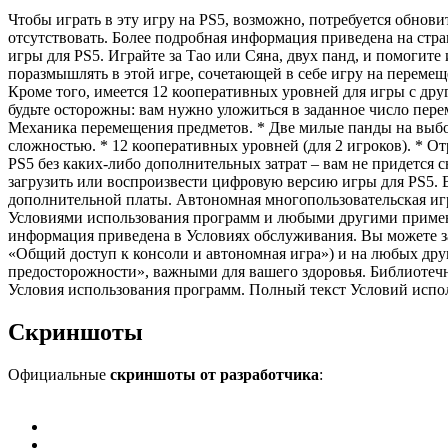
Чтобы играть в эту игру на PS5, возможно, потребуется обнов
отсутствовать. Более подробная информация приведена на стран
игры для PS5. Играйте за Тао или Сяна, двух панд, и помогит
поразмышлять в этой игре, сочетающей в себе игру на перемещ
Кроме того, имеется 12 кооперативных уровней для игры с дру
будьте осторожны: вам нужно уложиться в заданное число пере
Механика перемещения предметов. * Две милые панды на выбор.
сложностью. * 12 кооперативных уровней (для 2 игроков). * О
PS5 без каких-либо дополнительных затрат – вам не придется с
загрузить или воспроизвести цифровую версию игры для PS5. В
дополнительной платы. Автономная многопользовательская игра
Условиями использования программ и любыми другими примен
информация приведена в Условиях обслуживания. Вы можете за
«Общий доступ к консоли и автономная игра») и на любых друг
предосторожности», важными для вашего здоровья. Библиотечные 
Условия использования программ. Полный текст Условий использов
Скриншоты
Официальные
скриншоты от разработчика
: