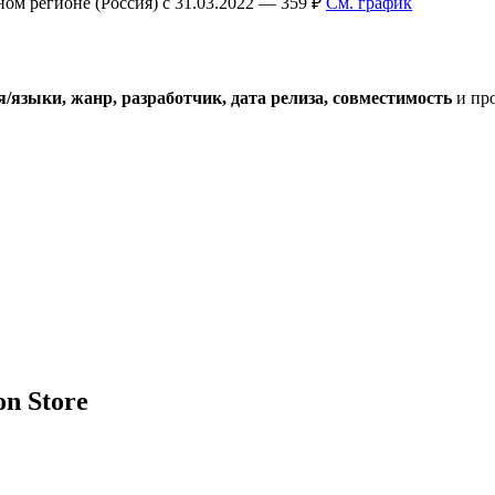
ном регионе (Россия) с 31.03.2022 — 359 ₽
См. график
языки, жанр, разработчик, дата релиза, совместимость
и про
on Store