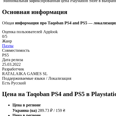
Минимальная зафиксированная цена Playstation Store в выбран
Основная информация
Общая
информация про Taqoban PS4 and PS5 — локализация/
Оценка пользователей Applook
0/5
Жанр
Пазлы
Совместимость
PS5
Дата релиза
25.03.2022
Разработчик
RATALAIKA GAMES SL
Поддерживаемые языки / Локализация
Есть Русский
Цена на Taqoban PS4 and PS5 в Playstati
Цена в регионе
Украина (ua)
289.73 ₽ / 159 ₴
Цена в регионе