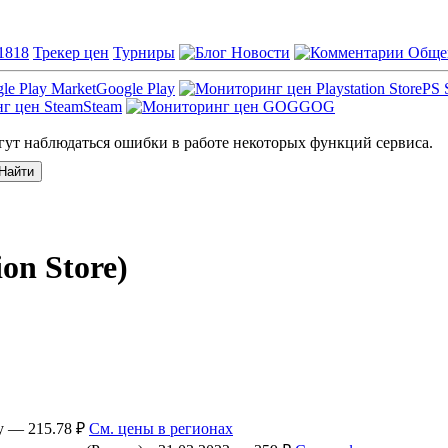
1818
Трекер цен
Турниры
Новости
Обще
Google Play
PS 
Steam
GOG
ут наблюдаться ошибки в работе некоторых функций сервиса.
on Store)
ey — 215.78 ₽
См. цены в регионах