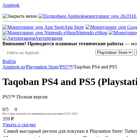
Applook
Applook
мониторинг цен 26.0310
App Store
Nintendo eShop
Авторизация
Внимание! Проводятся плановые технические работы
— мог
Войти
Applook.ru
/
Playstation Store
/
PS5™
/
Taqoban PS4 and PS5
Taqoban PS4 and PS5 (Playstati
PS5™
Полная версия
0/5
0
Посл. цена в момент отслеживания пользователями 22.01.2024
359 ₽
Узнать о скидке
Самый выгодный регион для покупки в Playstation Store: Turk