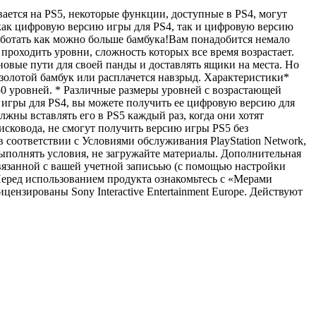
вается на PS5, некоторые функции, доступные в PS4, могут
ь как цифровую версию игры для PS4, так и цифровую версию
работать как можно больше бамбука!Вам понадобится немало
проходить уровни, сложность которых все время возрастает.
новые пути для своей панды и доставлять ящики на места. Но
 золотой бамбук или расплачется навзрыд. Характеристики*
50 уровней. * Различные размеры уровней с возрастающей
й игры для PS4, вы можете получить ее цифровую версию для
лжны вставлять его в PS5 каждый раз, когда они хотят
исковода, не смогут получить версию игры PS5 без
 соответствии с Условиями обслуживания PlayStation Network,
олнять условия, не загружайте материалы. Дополнительная
вязанной с вашей учетной записьью (с помощью настройки
 Перед использованием продукта ознакомьтесь с «Мерами
цензированы Sony Interactive Entertainment Europe. Действуют