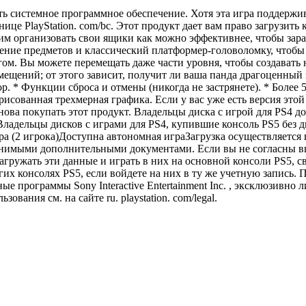
ить системное программное обеспечение. Хотя эта игра поддержи
ице PlayStation. com/bc. Этот продукт дает вам право загрузит
е им организовать свои ящики как можно эффективнее, чтобы за
ение предметов и классический платформер-головоломку, чтобы 
гом. Вы можете перемещать даже части уровня, чтобы создавать 
мещений; от этого зависит, получит ли ваша панда драгоценный
 * Функции сброса и отмены (никогда не застрянете). * Более 
трисованная трехмерная графика. Если у вас уже есть версия это
нова покупать этот продукт. Владельцы диска с игрой для PS4 до
ладельцы дисков с играми для PS4, купившие консоль PS5 без д
 (2 игрока)Доступна автономная играЗагрузка осуществляется в
имыми дополнительными документами. Если вы не согласны вып
гружать эти данные и играть в них на основной консоли PS5, с
их консолях PS5, если войдете на них в ту же учетную запись.
программы Sony Interactive Entertainment Inc. , эксклюзивно ли
ания см. на сайте ru. playstation. com/legal.