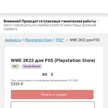
Внимание! Проводятся плановые технические работы
—
могут наблюдаться ошибки в работе некоторых функций
сервиса.
Applook.ru
/
Playstation Store
/
PS5™
/
WWE 2K22 для PS5
WWE 2K22 для PS5 (Playstation Store)
PS5™
Полная Версия
0/5
0
Посл. цена в момент отслеживания пользователями 15.11.2023
5359 ₽
Узнать о скидке