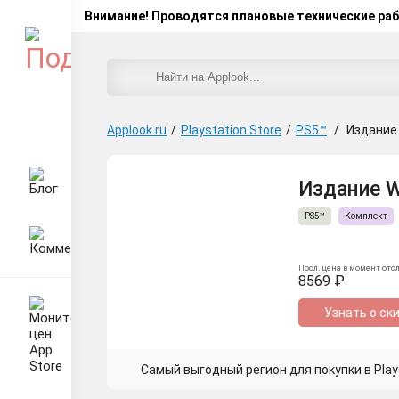
Внимание! Проводятся плановые технические ра
Applook.ru
/
Playstation Store
/
PS5™
/
Издание 
Издание WW
PS5™
Комплект
Посл. цена в момент отс
8569 ₽
Узнать о ск
Самый выгодный регион для покупки в Plays