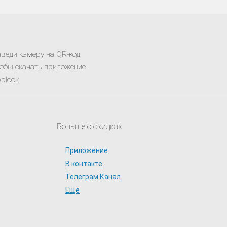
веди камеру на QR-код,
обы скачать приложение
plook
Больше о скидках
Приложение
В контакте
Телеграм Канал
Еще