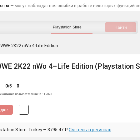
боты
— могут наблюдаться ошибки в работе некоторых функций с
WWE 2K22 nWo 4-Life Edition
E 2K22 nWo 4–Life Edition (Playstation S
0/5
0
леживания пользователями 16.11.2023
идке
tation Store: Turkey — 3795.47 ₽
См. цены в регионах