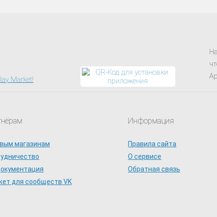
На
чт
Ap
тнёрам
Информация
вым магазинам
Правила сайта
рудничество
О сервисе
документация
Обратная связь
ет для сообществ VK