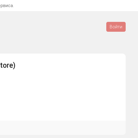
ервиса.
Войти
tore)