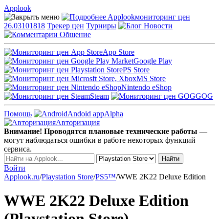
Applook
Applook
мониторинг цен
26.03101818
Трекер цен
Турниры
Новости
Общение
App Store
Google Play
PS Store
MS Store
Nintendo eShop
Steam
GOG
Помощь
Andoid app
Alpha
Авторизация
Внимание! Проводятся плановые технические работы
—
могут наблюдаться ошибки в работе некоторых функций
сервиса.
Войти
Applook.ru
/
Playstation Store
/
PS5™
/
WWE 2K22 Deluxe Edition
WWE 2K22 Deluxe Edition
(Playstation Store)