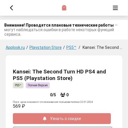
Внимание! Проводятся плановые технические работы
—
могут наблюдаться ошибки в работе некоторых функций
сервиса.
Applook.ru
/
Playstation Store
/
PS5™
/
Kansei: The Second Turn HD PS4 and PS5
Kansei: The Second Turn HD PS4 and
PS5 (Playstation Store)
PS5™
Полная Версия
0/5
0
Посл. цена в момент отслеживания пользователями 22.01.2024
569 ₽
Узнать о скидке