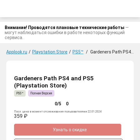
Внимание! Проводятся плановые технические работы
—
могут наблюдаться ошибки в работе некоторых функций
сервиса.
Applook.ru
/
Playstation Store
/
PS5™
/
Gardeners Path PS4 and PS5
Gardeners Path PS4 and PS5
(Playstation Store)
PS5™
Полная Версия
0/5
0
Посл. цена в момент отслеживания пользователями 22.01.2024
359 ₽
Узнать о скидке