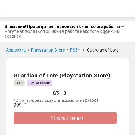
Внимание! Проводятся плановые технические работы
—
могут наблюдаться ошибки в работе некоторых функций
сервиса.
Applook.ru
/
Playstation Store
/
PS5™
/
Guardian of Lore
Guardian of Lore (Playstation Store)
PS5™
Полная Версия
0/5
0
Посл. цена в момент отслеживания пользователями 22.01.2024
999 ₽
Узнать о скидке