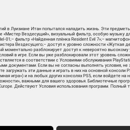
тий в Луизиане Итан попытался наладить жизнь. Эти предмет
е «Мистер Вездесущий», визуальный фильтр, особую музыку д
-01;– фильтр «Найденная плёнка Resident Evil 7»;– магнитофон д
истера Вездесущего;– доступ к уровню сложности «Жуткая де
рый моментально разблокирует доступ к невероятно высокому
ловий в игре. Если вы уже разблокировали этот уровень сложн
твляется в соответствии с Условиями обслуживания PlayStati
и документами. Если вы не согласны выполнять условия, не
те загружать эти данные и играть в них на основной консоли 
ная игра») и на любых других консолях PS5, если войдете на 
ности», важными для вашего здоровья. Библиотечные программы
 Europe. Действуют Условия использования программ. Полный тек