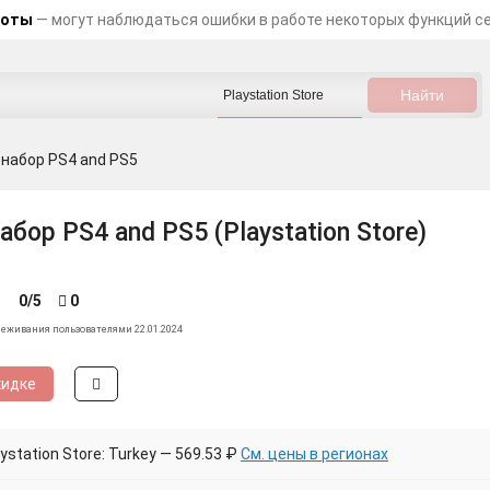
боты
— могут наблюдаться ошибки в работе некоторых функций с
 набор PS4 and PS5
бор PS4 and PS5 (Playstation Store)
0/5
0
леживания пользователями 22.01.2024
кидке
station Store: Turkey — 569.53 ₽
См. цены в регионах