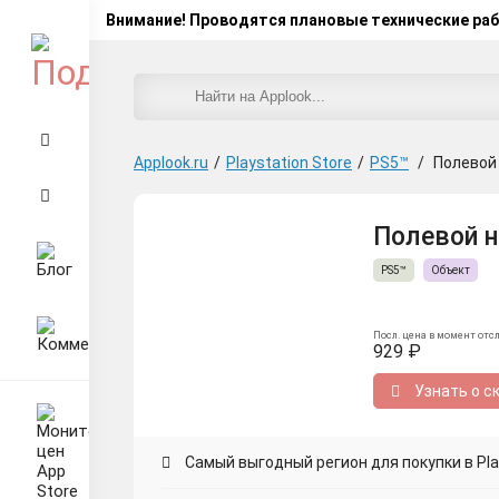
Внимание! Проводятся плановые технические ра
Applook.ru
/
Playstation Store
/
PS5™
/
Полевой
Полевой на
PS5™
Объект
Посл. цена в момент отс
929 ₽
Узнать о с
Самый выгодный регион для покупки в Play