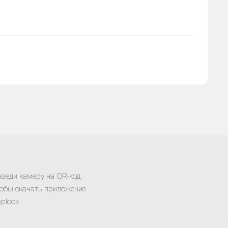
веди камеру на QR-код,
обы скачать приложение
plook