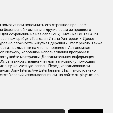
ы помогут вам вспомнить его страшное прошлое.
ля безопасной комнаты и другие вещи из прошлого
ля сохранений из Resident Evil 7;– музыка Go Tell Aunt
ревня»;– артбук «Трагедия Итана Уинтерса»;– Досье
 уровню сложности «Жуткая деревня». Этот режим также
ости, предмет ни на что не повлияет. Автономная
on Network, Условиями использования программ и
 загружайте материалы. Дополнительная информация
PS5, связанной с вашей учетной записьью (с помощью
них в ту же учетную запись. Перед использованием
 Sony Interactive Entertainment Inc. , эксклюзивно
ст Условий использования см. на сайте ru. playstation.