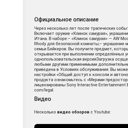
Официальное описание
Через несколько лет после трагических собы
Включает оружие «Клинок самурая», украшени
Итана. В наборе:– «Клинок самурая» — AW Model
Rhody для безопасной комнаты;– украшение м
семьи Бейкеров. Вы получите предмет, кото
открывается при выполнении определённых ус
однопользовательская версияЗагрузка осущес
любыми другими применимыми дополнительным
приведена в Условиях обслуживания. Вы може
настройки «Общий доступ к консоли и автоном
продукта ознакомьтесь с «Мерами предосторож
лицензированы Sony Interactive Entertainment
com/legal.
Видео
Несколько
видео обзоров
с Youtube: