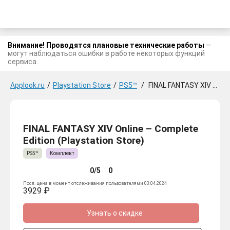
Внимание! Проводятся плановые технические работы
—
могут наблюдаться ошибки в работе некоторых функций
сервиса.
Applook.ru
/
Playstation Store
/
PS5™
/
FINAL FANTASY XIV Online - Complete Edition
FINAL FANTASY XIV Online – Complete
Edition (Playstation Store)
PS5™
Комплект
0/5
0
Посл. цена в момент отслеживания пользователями 03.04.2024
3929 ₽
Узнать о скидке