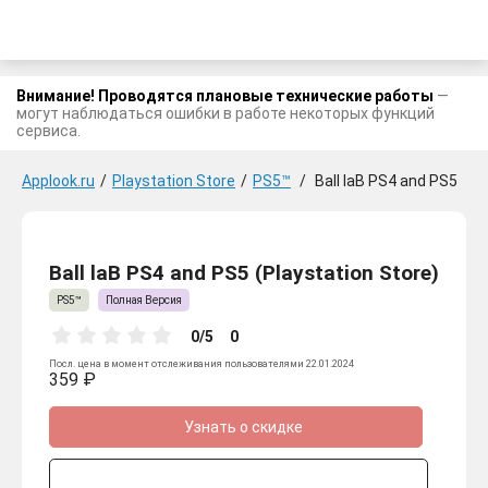
Внимание! Проводятся плановые технические работы
—
могут наблюдаться ошибки в работе некоторых функций
сервиса.
Applook.ru
/
Playstation Store
/
PS5™
/
Ball laB PS4 and PS5
Ball laB PS4 and PS5 (Playstation Store)
PS5™
Полная Версия
0/5
0
Посл. цена в момент отслеживания пользователями 22.01.2024
359 ₽
Узнать о скидке