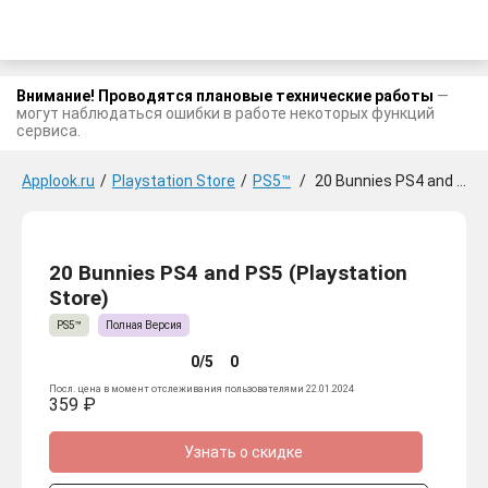
Внимание! Проводятся плановые технические работы
—
могут наблюдаться ошибки в работе некоторых функций
сервиса.
Applook.ru
/
Playstation Store
/
PS5™
/
20 Bunnies PS4 and PS5
20 Bunnies PS4 and PS5 (Playstation
Store)
PS5™
Полная Версия
0/5
0
Посл. цена в момент отслеживания пользователями 22.01.2024
359 ₽
Узнать о скидке