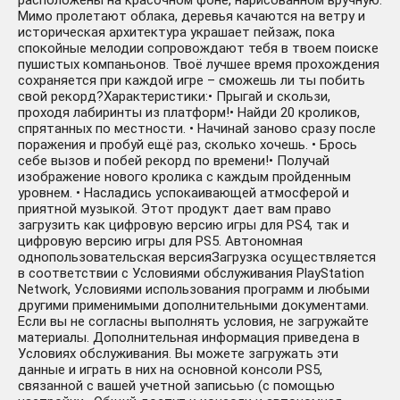
расположены на красочном фоне, нарисованном вручную.
Мимо пролетают облака, деревья качаются на ветру и
историческая архитектура украшает пейзаж, пока
спокойные мелодии сопровождают тебя в твоем поиске
пушистых компаньонов. Твоё лучшее время прохождения
сохраняется при каждой игре – сможешь ли ты побить
свой рекорд?Характеристики:• Прыгай и скользи,
проходя лабиринты из платформ!• Найди 20 кроликов,
спрятанных по местности. • Начинай заново сразу после
поражения и пробуй ещё раз, сколько хочешь. • Брось
себе вызов и побей рекорд по времени!• Получай
изображение нового кролика с каждым пройденным
уровнем. • Насладись успокаивающей атмосферой и
приятной музыкой. Этот продукт дает вам право
загрузить как цифровую версию игры для PS4, так и
цифровую версию игры для PS5. Автономная
однопользовательская версияЗагрузка осуществляется
в соответствии с Условиями обслуживания PlayStation
Network, Условиями использования программ и любыми
другими применимыми дополнительными документами.
Если вы не согласны выполнять условия, не загружайте
материалы. Дополнительная информация приведена в
Условиях обслуживания. Вы можете загружать эти
данные и играть в них на основной консоли PS5,
связанной с вашей учетной записьью (с помощью