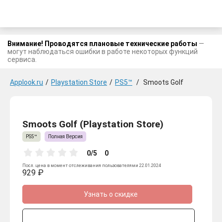
Внимание! Проводятся плановые технические работы
—
могут наблюдаться ошибки в работе некоторых функций
сервиса.
Applook.ru
/
Playstation Store
/
PS5™
/
Smoots Golf
Smoots Golf (Playstation Store)
PS5™
Полная Версия
0/5
0
Посл. цена в момент отслеживания пользователями 22.01.2024
929 ₽
Узнать о скидке