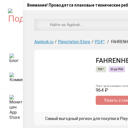
Внимание! Проводятся плановые технические ра
Applook.ru
/
Playstation Store
/
PS4™
/
FAHRENH
FAHRENHEIT
PS4™
Игра PSN
Посл. цена в момент отс
964 ₽
Узнать о ск
Самый выгодный регион для покупки в Plays