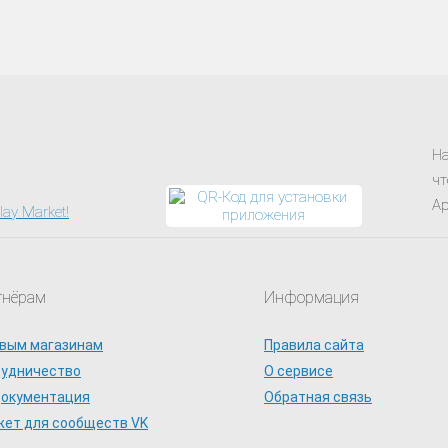
На
чт
Ap
тнёрам
Информация
вым магазинам
Правила сайта
рудничество
О сервисе
документация
Обратная связь
ет для сообществ VK