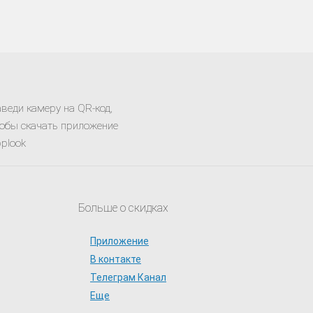
веди камеру на QR-код,
обы скачать приложение
plook
Больше о скидках
Приложение
В контакте
Телеграм Канал
Еще