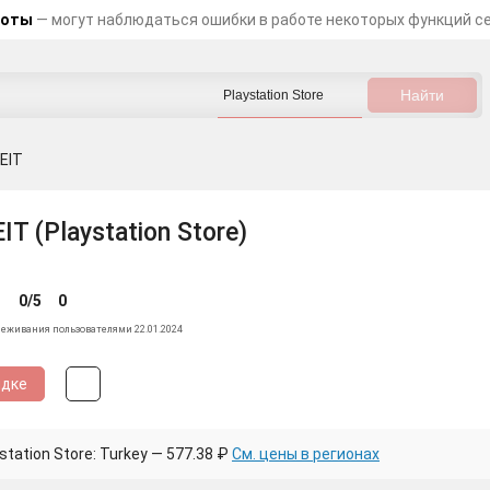
боты
— могут наблюдаться ошибки в работе некоторых функций с
EIT
 (Playstation Store)
0/5
0
леживания пользователями 22.01.2024
идке
tation Store: Turkey — 577.38 ₽
См. цены в регионах