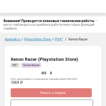
Внимание! Проводятся плановые технические работы
—
могут наблюдаться ошибки в работе некоторых функций
сервиса.
Applook.ru
/
Playstation Store
/
PS4™
/
Xenon Racer
Xenon Racer (Playstation Store)
PS4™
Полная Версия
0/5
0
Посл. цена в момент отслеживания пользователями 24.02.2024
1069 ₽
Узнать о скидке