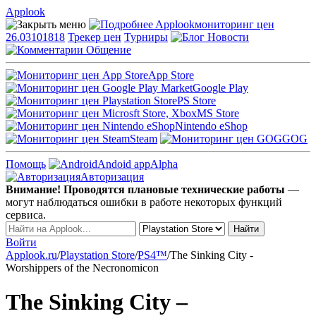
Applook
Applook
мониторинг цен
26.03101818
Трекер цен
Турниры
Новости
Общение
App Store
Google Play
PS Store
MS Store
Nintendo eShop
Steam
GOG
Помощь
Andoid app
Alpha
Авторизация
Внимание! Проводятся плановые технические работы
—
могут наблюдаться ошибки в работе некоторых функций
сервиса.
Войти
Applook.ru
/
Playstation Store
/
PS4™
/
The Sinking City -
Worshippers of the Necronomicon
The Sinking City –