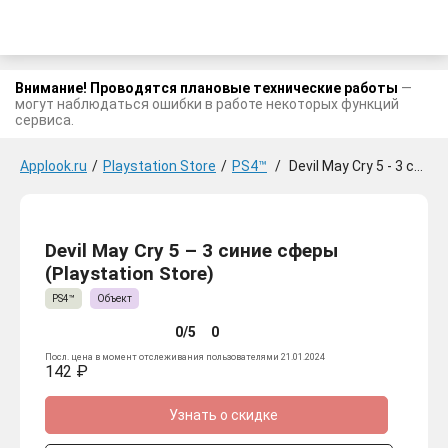
Внимание! Проводятся плановые технические работы
—
могут наблюдаться ошибки в работе некоторых функций
сервиса.
Applook.ru
/
Playstation Store
/
PS4™
/
Devil May Cry 5 - 3 синие сферы
Devil May Cry 5 – 3 синие сферы
(Playstation Store)
PS4™
Объект
0/5
0
Посл. цена в момент отслеживания пользователями 21.01.2024
142 ₽
Узнать о скидке