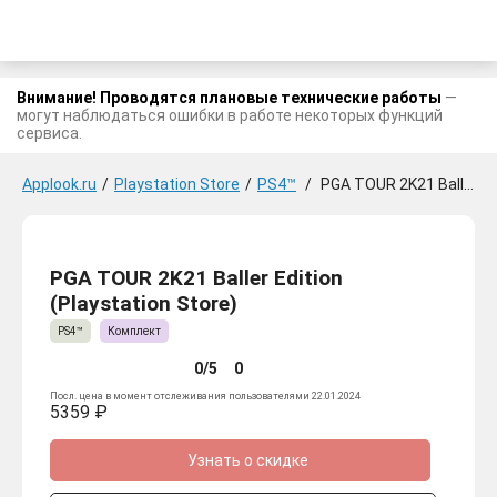
Внимание! Проводятся плановые технические работы
—
могут наблюдаться ошибки в работе некоторых функций
сервиса.
Applook.ru
/
Playstation Store
/
PS4™
/
PGA TOUR 2K21 Baller Edition
PGA TOUR 2K21 Baller Edition
(Playstation Store)
PS4™
Комплект
0/5
0
Посл. цена в момент отслеживания пользователями 22.01.2024
5359 ₽
Узнать о скидке