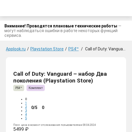
Внимание! Проводятся плановые технические работы
—
могут наблюдаться ошибки в работе некоторых функций
сервиса.
Applook.ru
/
Playstation Store
/
PS4™
/
Call of Duty: Vanguard - набор Два поколения
Call of Duty: Vanguard – набор Два
поколения (Playstation Store)
PS4™
Комплект
0
1
2
0/5
0
3
4
5
Посл. цена в момент отслеживания пользователями 08.04.2024
5499 ₽