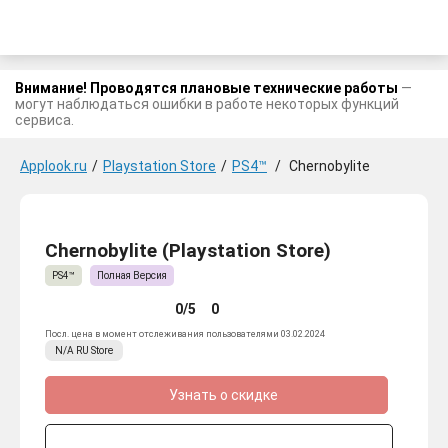
Внимание! Проводятся плановые технические работы
—
могут наблюдаться ошибки в работе некоторых функций
сервиса.
Applook.ru
/
Playstation Store
/
PS4™
/
Chernobylite
Chernobylite (Playstation Store)
PS4™
Полная Версия
0/5
0
Посл. цена в момент отслеживания пользователями 03.02.2024
N/A
RU
Store
Узнать о скидке