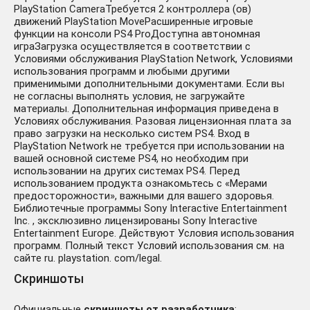
PlayStation CameraТребуется 2 контроллера (ов)
движений PlayStation MoveРасширенные игровые
функции на консоли PS4 ProДоступна автономная
играЗагрузка осуществляется в соответствии с
Условиями обслуживания PlayStation Network, Условиями
использования программ и любыми другими
применимыми дополнительными документами. Если вы
не согласны выполнять условия, не загружайте
материалы. Дополнительная информация приведена в
Условиях обслуживания. Разовая лицензионная плата за
право загрузки на несколько систем PS4. Вход в
PlayStation Network не требуется при использовании на
вашей основной системе PS4, но необходим при
использовании на других системах PS4. Перед
использованием продукта ознакомьтесь с «Мерами
предосторожности», важными для вашего здоровья.
Библиотечные программы Sony Interactive Entertainment
Inc. , эксклюзивно лицензированы Sony Interactive
Entertainment Europe. Действуют Условия использования
программ. Полный текст Условий использования см. на
сайте ru. playstation. com/legal.
Скриншоты
Официальные
скриншоты от разработчика
: