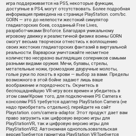
игра поддерживается на PS5, некоторые функции,
доступные в PS4, могут отсутствовать. Более подробная
информация приведена на странице PlayStation. com/bc.
GORN — это до нелепости жестокий симулятор
гладиаторских боев, созданный Free Lives,
разработчиками Broforce. Благодаря уникальному
игровому движку и реалистичной физике воины GORN
смогут весьма творчески отнестись к воплощению
своих жестоких гладиаторских фантазий в виртуальной
реальности. Варварски уничтожайте несметное
количество несуразно выглядящих соперников самыми
разными видами оружия. Мечи, булавы, стрелы,
метательные ножи, громоздкие двуручные молоты,
голые руки по локоть в крови — выбор за вами. Пределы
возможного в этой бойне задают лишь ваше
воображение и порядочность. Окунитесь в
беспощаднейшую VR-игру всех времен и убедитесь в
этом сами!Кроме того, для подключения PS Camera к
консолям PS5 требуется адаптер PlayStation Camera (не
надо приобретать отдельно); перейдите на сайт
Playstation. com/camera-adaptor. Этот продукт дает вам
право загрузить как цифровую версию игры для
PlayStationVR, так и цифровую версию игры для
PlayStationVR2. Автономная однопользовательская
версияТребуется гарнитура PlayStation VRТребуется