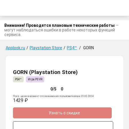
Внимание! Проводятся плановые технические работы
—
могут наблюдаться ошибки в работе некоторых функций
сервиса.
Applook.ru
/
Playstation Store
/
PS4™
/
GORN
GORN (Playstation Store)
PS4™
Игра PS VR
0/5
0
Посл. цена в момент отслеживания пользователями 23.02.2024
1429 ₽
Узнать о скидке