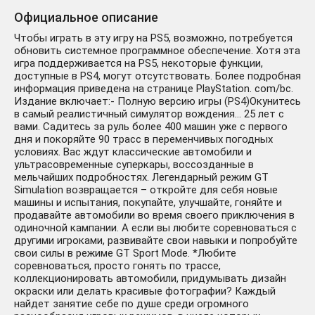
Официальное описание
Чтобы играть в эту игру на PS5, возможно, потребуется
обновить системное программное обеспечение. Хотя эта
игра поддерживается на PS5, некоторые функции,
доступные в PS4, могут отсутствовать. Более подробная
информация приведена на странице PlayStation. com/bc.
Издание включает:- Полную версию игры (PS4)Окунитесь
в самый реалистичный симулятор вождения… 25 лет с
вами. Садитесь за руль более 400 машин уже с первого
дня и покоряйте 90 трасс в переменчивых погодных
условиях. Вас ждут классические автомобили и
ультрасовременные суперкары, воссозданные в
мельчайших подробностях. Легендарный режим GT
Simulation возвращается – откройте для себя новые
машины и испытания, покупайте, улучшайте, гоняйте и
продавайте автомобили во время своего приключения в
одиночной кампании. А если вы любите соревноваться с
другими игроками, развивайте свои навыки и попробуйте
свои силы в режиме GT Sport Mode. *Любите
соревноваться, просто гонять по трассе,
коллекционировать автомобили, придумывать дизайн
окраски или делать красивые фотографии? Каждый
найдет занятие себе по душе среди огромного