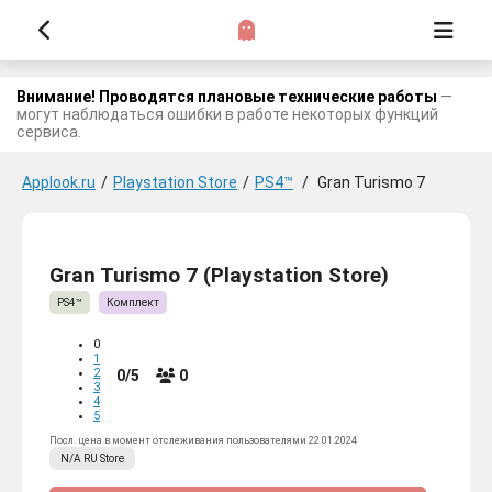
Внимание! Проводятся плановые технические работы
—
могут наблюдаться ошибки в работе некоторых функций
сервиса.
Applook.ru
/
Playstation Store
/
PS4™
/
Gran Turismo 7
Gran Turismo 7 (Playstation Store)
PS4™
Комплект
0
1
2
0/5
0
3
4
5
Посл. цена в момент отслеживания пользователями 22.01.2024
N/A
RU
Store