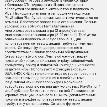
разнообразия игровых режимов, в числе которых
«Кампания GT», «Аркада» и «Школа вождения».
*Требуется соединение с Интернетом и подписка PS
Plus. Периодическая плата за продление подписки
PlayStation Plus будет взиматься автоматически до ее
отмены. Действуют возрастные ограничения. Полные
условия: play. st/PSPlusTermsАвтономная
многопользовательская игра (2 игрока)Сетевая
многопользовательская игра (2-20 игрока). Требуется
оплаченная подписка на PlayStation Plus. Для
использования сетевых функций требуется учетная
запись. Сетевые функции предоставляются в
соответствии с нашими условиями обслуживания
(playstationnetwork. com/terms-of-service), нашей
политикой конфиденциальности (playstationnetwork.
com/privacy-policy) и политикой конфиденциальности
издателя игры. Используется функция вибрации
DUALSHOCK 4Дистанционная игра которое позволяет
пользователям подключаться к своей системе
PlayStation4 или PlayStation5 через мобильное
устройство, компьютер или другую систему PlayStation4
или PlayStation5 и играть в игры на ней. Расширенные
игровые функции на консоли PS4 ProДополнительные
покупки в игреДля использования сетевых функций
требуется учетная запись. Сетевые функции