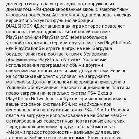
дегенеративную расу троглодитов, вооруженных
динамитом. - Рандомизированные миры с эмергентным
игровым процессом. Автономная однопользовательская
версияИспользуется функция вибрации
DUALSHOCK 4Дистанционная игра которое позволяет
пользователям подключаться к своей системе
PlayStation4 или PlayStation5 через мобильное
устройство, компьютер или другую систему PlayStation4
или PlayStation5 и играть в игры на ней. Загрузка
осуществляется в соответствии с Условиями
обслуживания PlayStation Network, Условиями
использования программ и любыми другими
применимыми дополнительными документами. Если вы
не согласны выполнять условия, не загружайте
материалы. Дополнительная информация приведена в
Условиях обслуживания. Разовая лицензионная плата за
право загрузки на несколько систем PS4. Вход в
PlayStation Network не требуется при использовании на
вашей основной системе PS4, но необходим при
использовании на других системах PS4. PS Vita: Разовая
плата за загрузку и использование на не более чем 3-х
активированных совместимых портативных системах.
Перед использованием продукта ознакомьтесь с
«Мерами предосторожности», важными для вашего
здоровья. Библиотечные программы Sony Interactive