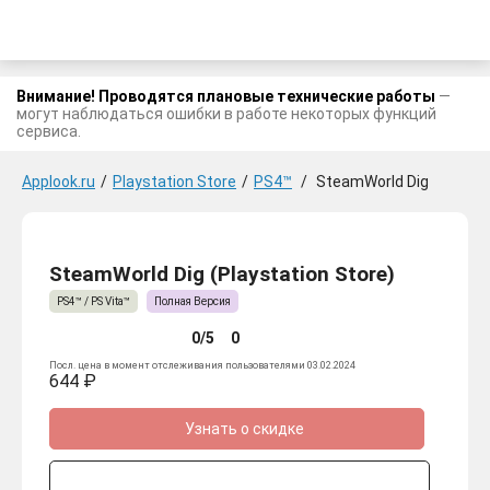
Внимание! Проводятся плановые технические работы
—
могут наблюдаться ошибки в работе некоторых функций
сервиса.
Applook.ru
/
Playstation Store
/
PS4™
/
SteamWorld Dig
SteamWorld Dig (Playstation Store)
PS4™ / PS Vita™
Полная Версия
0/5
0
Посл. цена в момент отслеживания пользователями 03.02.2024
644 ₽
Узнать о скидке