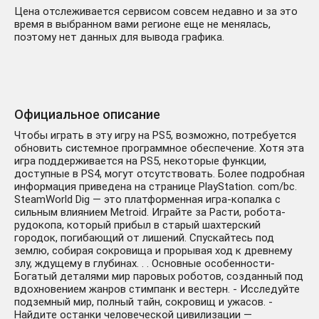
Цена отслеживается сервисом совсем недавно и за это
время в выбранном вами регионе еще не менялась,
поэтому нет данных для вывода графика.
Официальное описание
Чтобы играть в эту игру на PS5, возможно, потребуется
обновить системное программное обеспечение. Хотя эта
игра поддерживается на PS5, некоторые функции,
доступные в PS4, могут отсутствовать. Более подробная
информация приведена на странице PlayStation. com/bc.
SteamWorld Dig — это платформенная игра-копалка с
сильным влиянием Metroid. Играйте за Расти, робота-
рудокопа, который прибыл в старый шахтерский
городок, погибающий от лишений. Спускайтесь под
землю, собирая сокровища и прорывая ход к древнему
злу, ждущему в глубинах. . . Основные особенности-
Богатый деталями мир паровых роботов, созданный под
вдохновением жанров стимпанк и вестерн. - Исследуйте
подземный мир, полный тайн, сокровищ и ужасов. -
Найдите останки человеческой цивилизации —