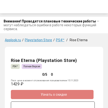
Внимание! Проводятся плановые технические работы
—
могут наблюдаться ошибки в работе некоторых функций
сервиса.
Applook.ru
/
Playstation Store
/
PS4™
/
Rise Eterna
Rise Eterna (Playstation Store)
PS4™
Полная Версия
0/5
0
Посл. цена в момент отслеживания пользователями 15.11.2023
1429 ₽
Узнать о скидке