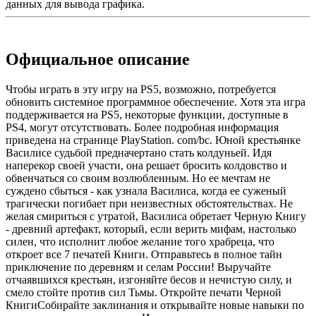
данных для вывода графика.
Официальное описание
Чтобы играть в эту игру на PS5, возможно, потребуется
обновить системное программное обеспечение. Хотя эта игра
поддерживается на PS5, некоторые функции, доступные в
PS4, могут отсутствовать. Более подробная информация
приведена на странице PlayStation. com/bc. Юной крестьянке
Василисе судьбой предначертано стать колдуньей. Идя
наперекор своей участи, она решает бросить колдовство и
обвенчаться со своим возлюбленным. Но ее мечтам не
суждено сбыться - как узнала Василиса, когда ее суженый
трагически погибает при неизвестных обстоятельствах. Не
желая смириться с утратой, Василиса обретает Черную Книгу
- древний артефакт, который, если верить мифам, настолько
силен, что исполнит любое желание того храбреца, что
откроет все 7 печатей Книги. Отправьтесь в полное тайн
приключение по деревням и селам России! Выручайте
отчаявшихся крестьян, изгоняйте бесов и нечистую силу, и
смело стойте против сил Тьмы. Откройте печати Черной
КнигиСобирайте заклинания и открывайте новые навыки по