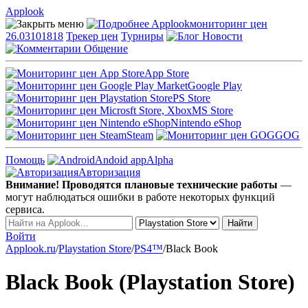
Applook
Applook
мониторинг цен
26.03101818
Трекер цен
Турниры
Новости
Общение
App Store
Google Play
PS Store
MS Store
Nintendo eShop
Steam
GOG
Помощь
Andoid app
Alpha
Авторизация
Внимание! Проводятся плановые технические работы
—
могут наблюдаться ошибки в работе некоторых функций
сервиса.
Войти
Applook.ru
/
Playstation Store
/
PS4™
/
Black Book
Black Book (Playstation Store)