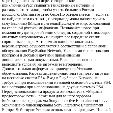
мере продвижения по игре. Историческое
приключениеРаспутывайте таинственные истории и
разгадывайте загадки, чтобы узнать больше о России
прошлого. Возглавьте стаю бесовНо остерегайтесь — если вы
не найдете, чем их занять, праздные демоны начнут мучать
саму Василису!Мифы и легендыИсследуйте мир, основанный
на северной русской мифологии. Познавайте новое при
помощи внутриигровой энциклопедии, созданной с помощью
опытных антропологов - и найдите все народные сказки,
спрятанные в игре!Автономная однопользовательская
версияЗагрузка осуществляется в соответствии с Условиями
обслуживания PlayStation Network, Условиями использования
программ и любыми другими применимыми
дополнительными документами. Если вы не согласны
выполнять условия, не загружайте материалы.
Дополнительная информация приведена в Условиях
обслуживания. Разовая лицензионная плата за право загрузки
на несколько систем PS4. Вход в PlayStation Network не
требуется при использовании на вашей основной системе PS4,
но необходим при использовании на других системах PS4.
Перед использованием продукта ознакомьтесь с «Мерами
предосторожности», важными для вашего здоровья.
Библиотечные программы Sony Interactive Entertainment Inc. ,
эксклюзивно лицензированы Sony Interactive Entertainment
Europe. Действуют Условия использования программ. Полный