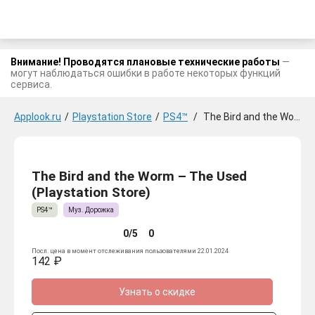
Внимание! Проводятся плановые технические работы
—
могут наблюдаться ошибки в работе некоторых функций
сервиса.
Applook.ru
/
Playstation Store
/
PS4™
/
The Bird and the Worm - The Used
The Bird and the Worm – The Used
(Playstation Store)
PS4™
Муз. Дорожка
0/5
0
Посл. цена в момент отслеживания пользователями 22.01.2024
142 ₽
Узнать о скидке