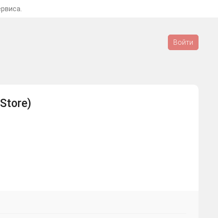
ервиса.
Войти
 Store)