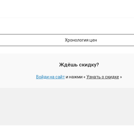
Хронология цен
Ждёшь скидку?
Войди на сайт
и нажми «
Узнать о скидке
»