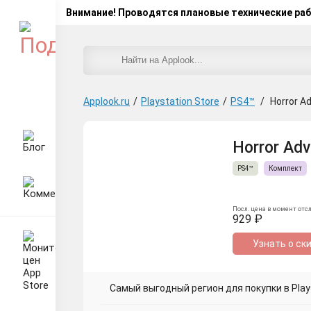
Внимание! Проводятся плановые технические ра
Applook.ru
/
Playstation Store
/
PS4™
/
Horror A
Horror Adv
PS4™
Комплект
Посл. цена в момент отс
929 ₽
Узнать о ск
Самый выгодный регион для покупки в Plays