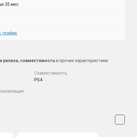
е 35 мес.
. график
ата релиза, совместимость
и прочие характеристики.
Совместимость
PS4
Локализация