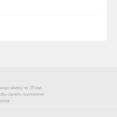
веди камеру на QR-код,
обы скачать приложение
plook