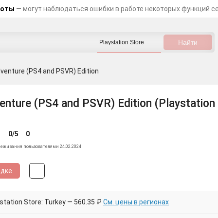
боты
— могут наблюдаться ошибки в работе некоторых функций с
dventure (PS4 and PSVR) Edition
enture (PS4 and PSVR) Edition (Playstation
0/5
0
леживания пользователями 24.02.2024
идке
tation Store: Turkey — 560.35 ₽
См. цены в регионах