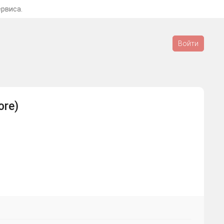
ервиса.
Войти
ore)