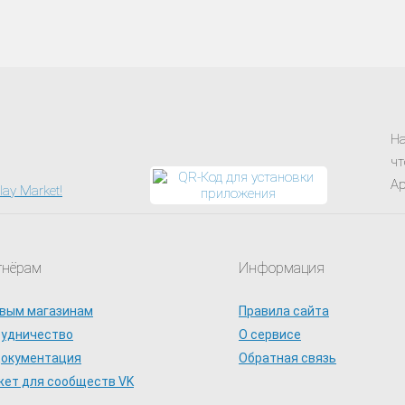
На
чт
Ap
тнёрам
Информация
вым магазинам
Правила сайта
рудничество
О сервисе
документация
Обратная связь
ет для сообществ VK