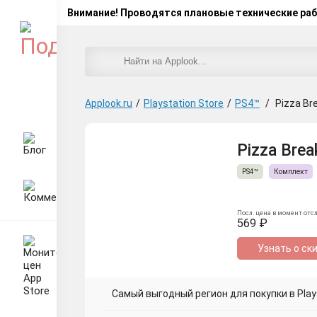
Внимание! Проводятся плановые технические ра
Applook.ru
/
Playstation Store
/
PS4™
/
Pizza Bre
Pizza Brea
PS4™
Комплект
Посл. цена в момент отс
569 ₽
Узнать о ск
Самый выгодный регион для покупки в Plays