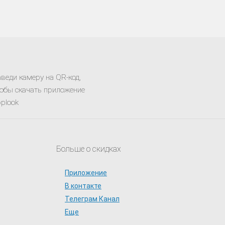
веди камеру на QR-код,
обы скачать приложение
plook
Больше о скидках
Приложение
В контакте
Телеграм Канал
Еще