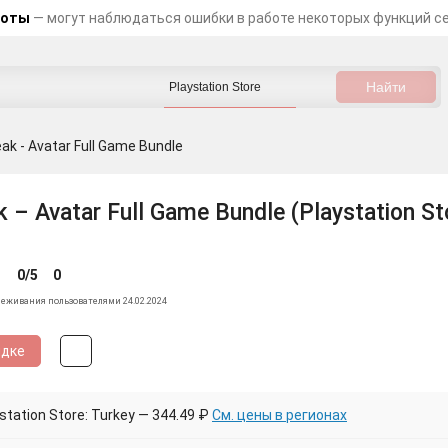
боты
— могут наблюдаться ошибки в работе некоторых функций с
ak - Avatar Full Game Bundle
k – Avatar Full Game Bundle (Playstation St
0/5
0
леживания пользователями 24.02.2024
идке
tation Store: Turkey — 344.49 ₽
См. цены в регионах