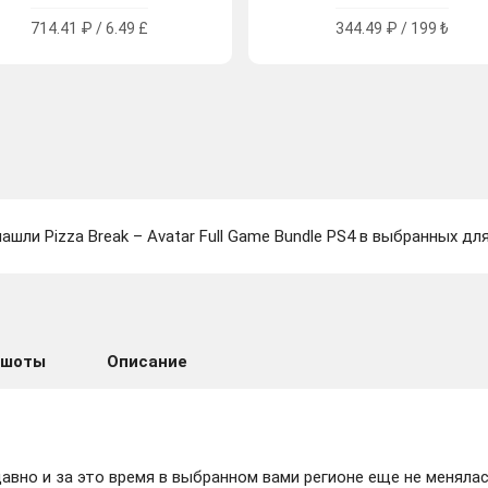
714.41 ₽ / 6.49 £
344.49 ₽ / 199 ₺
ашли Pizza Break – Avatar Full Game Bundle PS4 в выбранных дл
ншоты
Описание
вно и за это время в выбранном вами регионе еще не менялас