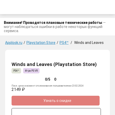
Внимание! Проводятся плановые технические работы
—
могут наблюдаться ошибки в работе некоторых функций
сервиса.
Applook.ru
/
Playstation Store
/
PS4™
/
Winds and Leaves
Winds and Leaves (Playstation Store)
PS4™
Игра PS VR
0/5
0
Посл. цена в момент отслеживания пользователями 23.02.2024
2149 ₽
Узнать о скидке