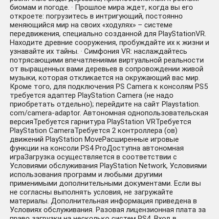
биомам и погоде. · Прошлое мира ждет, когда вы его
откроете: погрузитесь в интригующий, постоянно
меняющийся мир на своих «ходулях» – системе
передвижения, специально созданной для PlayStationVR.
Находите древние сооружения, пробуждайте их к жизни и
узнавайте их тайны. · Симфония VR: наслаждайтесь
потрясающими впечатлениями виртуальной реальности
от выращенных вами деревьев в сопровождении живой
музыки, которая откликается на окружающий вас мир.
Кроме того, для подключения PS Camera к консолям PS5
требуется адаптер PlayStation Camera (не надо
приобретать отдельно); перейдите на сайт Playstation.
com/camera-adaptor. Автономная однопользовательская
версияТребуется гарнитура PlayStation VRТребуется
PlayStation CameraТребуется 2 контроллера (ов)
движений PlayStation MoveРасширенные игровые
функции на консоли PS4 ProДоступна автономная
играЗагрузка осуществляется в соответствии с
Условиями обслуживания PlayStation Network, Условиями
использования программ и любыми другими
применимыми дополнительными документами. Если вы
не согласны выполнять условия, не загружайте
материалы. Дополнительная информация приведена в
Условиях обслуживания. Разовая лицензионная плата за
право загрузки на несколько систем PS4. Вход в