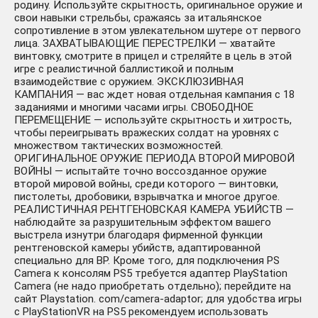
родину. Используйте скрытность, оригинальное оружие и
свои навыки стрельбы, сражаясь за итальянское
сопротивление в этом увлекательном шутере от первого
лица. ЗАХВАТЫВАЮЩИЕ ПЕРЕСТРЕЛКИ — хватайте
винтовку, смотрите в прицел и стреляйте в цель в этой
игре с реалистичной баллистикой и полным
взаимодействие с оружием. ЭКСКЛЮЗИВНАЯ
КАМПАНИЯ — вас ждет новая отдельная кампания с 18
заданиями и многими часами игры. СВОБОДНОЕ
ПЕРЕМЕЩЕНИЕ — используйте скрытность и хитрость,
чтобы переигрывать вражеских солдат на уровнях с
множеством тактических возможностей.
ОРИГИНАЛЬНОЕ ОРУЖИЕ ПЕРИОДА ВТОРОЙ МИРОВОЙ
ВОЙНЫ — испытайте точно воссозданное оружие
второй мировой войны, среди которого — винтовки,
пистолеты, дробовики, взрывчатка и многое другое.
РЕАЛИСТИЧНАЯ РЕНТГЕНОВСКАЯ КАМЕРА УБИЙСТВ —
наблюдайте за разрушительным эффектом вашего
выстрела изнутри благодаря фирменной функции
рентгеновской камеры убийств, адаптированной
специально для ВР. Кроме того, для подключения PS
Camera к консолям PS5 требуется адаптер PlayStation
Camera (не надо приобретать отдельно); перейдите на
сайт Playstation. com/camera-adaptor; для удобства игры
с PlayStationVR на PS5 рекомендуем использовать