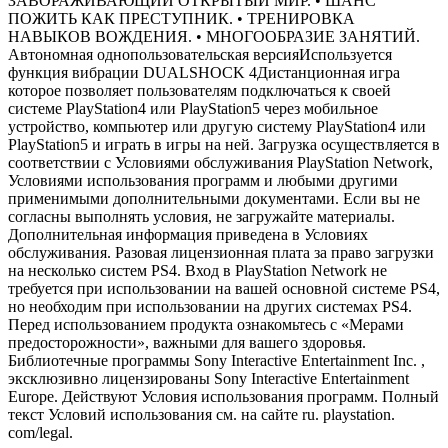
ЗАВОРАЖИВАЮЩИЙ ОТКРЫТЫЙ МИР. • ШАНС
ПОЖИТЬ КАК ПРЕСТУПНИК. • ТРЕНИРОВКА
НАВЫКОВ ВОЖДЕНИЯ. • МНОГООБРАЗИЕ ЗАНЯТИЙ.
Автономная однопользовательская версияИспользуется
функция вибрации DUALSHOCK 4Дистанционная игра
которое позволяет пользователям подключаться к своей
системе PlayStation4 или PlayStation5 через мобильное
устройство, компьютер или другую систему PlayStation4 или
PlayStation5 и играть в игры на ней. Загрузка осуществляется в
соответствии с Условиями обслуживания PlayStation Network,
Условиями использования программ и любыми другими
применимыми дополнительными документами. Если вы не
согласны выполнять условия, не загружайте материалы.
Дополнительная информация приведена в Условиях
обслуживания. Разовая лицензионная плата за право загрузки
на несколько систем PS4. Вход в PlayStation Network не
требуется при использовании на вашей основной системе PS4,
но необходим при использовании на других системах PS4.
Перед использованием продукта ознакомьтесь с «Мерами
предосторожности», важными для вашего здоровья.
Библиотечные программы Sony Interactive Entertainment Inc. ,
эксклюзивно лицензированы Sony Interactive Entertainment
Europe. Действуют Условия использования программ. Полный
текст Условий использования см. на сайте ru. playstation.
com/legal.