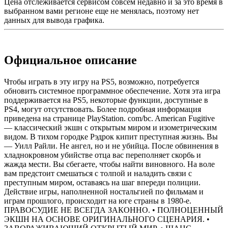
Цена отслеживается сервисом совсем недавно и за это время в
выбранном вами регионе еще не менялась, поэтому нет
данных для вывода графика.
Официальное описание
Чтобы играть в эту игру на PS5, возможно, потребуется
обновить системное программное обеспечение. Хотя эта игра
поддерживается на PS5, некоторые функции, доступные в
PS4, могут отсутствовать. Более подробная информация
приведена на странице PlayStation. com/bc. American Fugitive
— классический экшн с открытым миром и изометрическим
видом. В тихом городке Рэдрок кипит преступная жизнь. Вы
— Уилл Райли. Не ангел, но и не убийца. После обвинения в
хладнокровном убийстве отца вас переполняет скорбь и
жажда мести. Вы сбегаете, чтобы найти виновного. На воле
вам предстоит смешаться с толпой и наладить связи с
преступным миром, оставаясь на шаг впереди полиции.
Действие игры, наполненной ностальгией по фильмам и
играм прошлого, происходит на юге страны в 1980-е.
ПРАВОСУДИЕ НЕ ВСЕГДА ЗАКОННО. • ПОЛНОЦЕННЫЙ
ЭКШН НА ОСНОВЕ ОРИГИНАЛЬНОГО СЦЕНАРИЯ. •