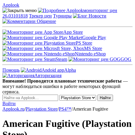
Applook
Applook
мониторинг цен
26.03101818
Трекер цен
Турниры
Новости
Общение
App Store
Google Play
PS Store
MS Store
Nintendo eShop
Steam
GOG
Помощь
Andoid app
Alpha
Авторизация
Внимание! Проводятся плановые технические работы
—
могут наблюдаться ошибки в работе некоторых функций
сервиса.
Войти
Applook.ru
/
Playstation Store
/
PS4™
/
American Fugitive
American Fugitive (Playstation
Store)