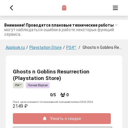
Внимание! Проводятся плановые технические работы
—
могут наблюдаться ошибки в работе некоторых функций
сервиса.
Applook.ru
/
Playstation Store
/
PS4™
/
Ghosts n Goblins Resurrection
Ghosts n Goblins Resurrection
(Playstation Store)
PS4™
Полная Версия
0/5
0
Посл. цена в момент отслеживания пользователями 04.02.2024
2149 ₽
Узнать о скидке