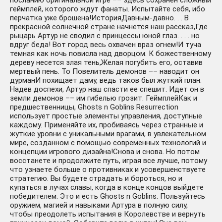
посланию оригинальной игре –– здесь сохранен сложный
геймплей, которого ждут фанаты. Испытайте себя, ибо
перчатка уже брошена!ИсторияДавным-давно. . . В
прекрасной солнечной стране начнется наш рассказ,Где
рыцарь Артур не сводил с принцессы юной глаз. . . . но
вдруг беда! Вот город весь охвачен враз огнем!И туча
темная как ночь повисла над дворцом. К божественному
дереву несется злая тень,Желая погубить его, оставив
мертвый пень. То Повелитель демонов –– наводит он
дурманИ похищает даму, ведь таков был жуткий план.
Надев доспехи, Артур наш спасти ее спешит. Идет он в
земли демонов –– им гибелью грозит. ГеймплейКак и
предшественницы, Ghosts n Goblins Resurrection
использует простые элементы управления, доступные
каждому. Применяйте их, пробиваясь через странные и
жуткие уровни с уникальными врагами, в увлекательном
мире, созданном с помощью современных технологий и
концепции игрового дизайна!Снова и снова. Но потом
восстанете и продолжите путь, играя все лучше, потому
что узнаете больше о противниках и усовершенствуете
стратегию. Вы будете страдать и бороться, но и
купаться в лучах славы, когда в конце концов выйдете
победителем. Это и есть Ghosts n Goblins. Пользуйтесь
оружием, магией и навыками Артура в полную силу,
чтобы преодолеть испытания в Королевстве и вернуть