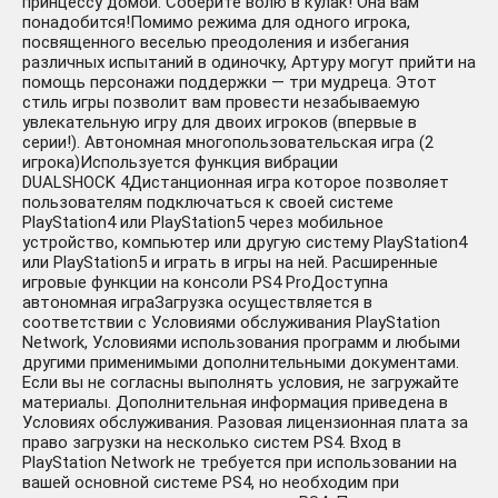
принцессу домой. Соберите волю в кулак! Она вам
понадобится!Помимо режима для одного игрока,
посвященного веселью преодоления и избегания
различных испытаний в одиночку, Артуру могут прийти на
помощь персонажи поддержки — три мудреца. Этот
стиль игры позволит вам провести незабываемую
увлекательную игру для двоих игроков (впервые в
серии!). Автономная многопользовательская игра (2
игрока)Используется функция вибрации
DUALSHOCK 4Дистанционная игра которое позволяет
пользователям подключаться к своей системе
PlayStation4 или PlayStation5 через мобильное
устройство, компьютер или другую систему PlayStation4
или PlayStation5 и играть в игры на ней. Расширенные
игровые функции на консоли PS4 ProДоступна
автономная играЗагрузка осуществляется в
соответствии с Условиями обслуживания PlayStation
Network, Условиями использования программ и любыми
другими применимыми дополнительными документами.
Если вы не согласны выполнять условия, не загружайте
материалы. Дополнительная информация приведена в
Условиях обслуживания. Разовая лицензионная плата за
право загрузки на несколько систем PS4. Вход в
PlayStation Network не требуется при использовании на
вашей основной системе PS4, но необходим при