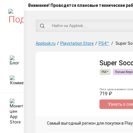
Внимание! Проводятся плановые технические ра
Applook.ru
/
Playstation Store
/
PS4™
/
Super So
Super Socc
PS4™
Полная Верс
Посл. цена в момент отс
719 ₽
Узнать о ск
Самый выгодный регион для покупки в Plays