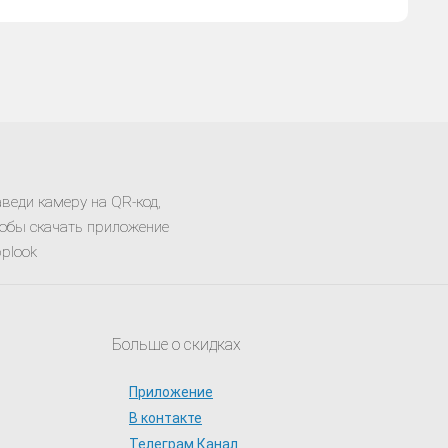
веди камеру на QR-код,
обы скачать приложение
plook
Больше о скидках
Приложение
В контакте
Телеграм Канал