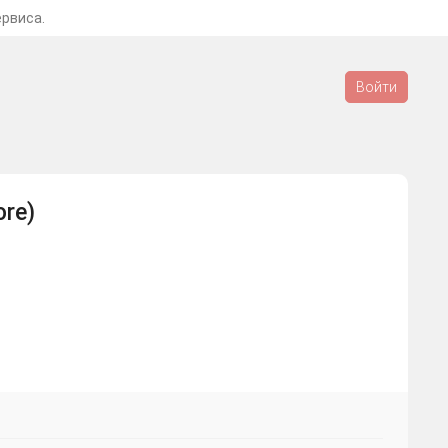
ервиса.
Войти
ore)