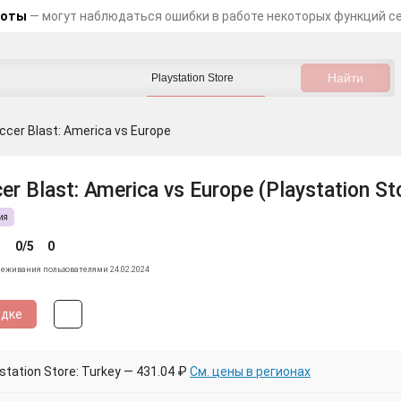
боты
— могут наблюдаться ошибки в работе некоторых функций с
ccer Blast: America vs Europe
er Blast: America vs Europe (Playstation St
ия
0/5
0
леживания пользователями 24.02.2024
идке
tation Store: Turkey — 431.04 ₽
См. цены в регионах