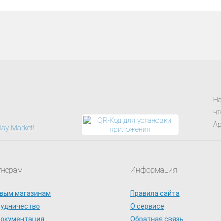
На
чт
Ap
тнёрам
Информация
вым магазинам
Правила сайта
рудничество
О сервисе
документация
Обратная связь