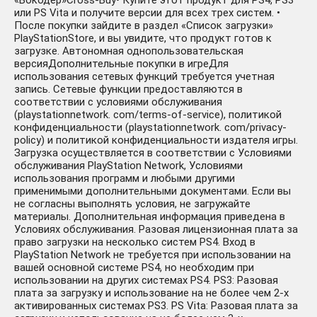
«Вокодер»Cross-Buy• Купите этот продукт для PS4, PS3
или PS Vita и получите версии для всех трех систем. •
После покупки зайдите в раздел «Список загрузки»
PlayStationStore, и вы увидите, что продукт готов к
загрузке. Автономная однопользовательская
версияДополнительные покупки в игреДля
использования сетевых функций требуется учетная
запись. Сетевые функции предоставляются в
соответствии с условиями обслуживания
(playstationnetwork. com/terms-of-service), политикой
конфиденциальности (playstationnetwork. com/privacy-
policy) и политикой конфиденциальности издателя игры.
Загрузка осуществляется в соответствии с Условиями
обслуживания PlayStation Network, Условиями
использования программ и любыми другими
применимыми дополнительными документами. Если вы
не согласны выполнять условия, не загружайте
материалы. Дополнительная информация приведена в
Условиях обслуживания. Разовая лицензионная плата за
право загрузки на несколько систем PS4. Вход в
PlayStation Network не требуется при использовании на
вашей основной системе PS4, но необходим при
использовании на других системах PS4. PS3: Разовая
плата за загрузку и использование на не более чем 2-х
активированных системах PS3. PS Vita: Разовая плата за