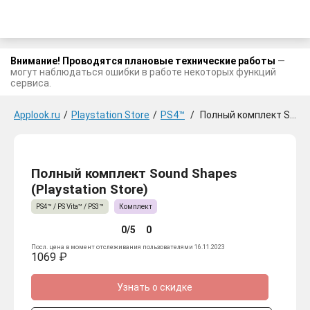
Внимание! Проводятся плановые технические работы
—
могут наблюдаться ошибки в работе некоторых функций
сервиса.
Applook.ru
/
Playstation Store
/
PS4™
/
Полный комплект Sound Shapes
Полный комплект Sound Shapes
(Playstation Store)
PS4™ / PS Vita™ / PS3™
Комплект
0/5
0
Посл. цена в момент отслеживания пользователями 16.11.2023
1069 ₽
Узнать о скидке