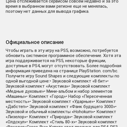
Цена отслеживается сервисом совсем недавно и за это
время в выбранном вами регионе еще не менялась,
поэтому нет данных для вывода графика.
Официальное описание
Чтобы играть в эту игру на PS5, возможно, потребуется
обновить системное программное обеспечение. Хотя эта
игра поддерживается на PS5, некоторые функции,
доступные в PS4, могут отсутствовать. Более подробная
информация приведена на странице PlayStation. com/bc.
Получите игру Sound Shapes и следующие комплекты по
одной выгодной цене:• Звуковой комплект «8 бит»•
Звуковой комплект «Акустика»• Звуковой комплект
«Медные духовые»• Мини-альбом и набор элементов
«Машины»• Комплект «Город»• Набор «Пересеченная
местность»• Звуковой комплект «Ударные»• Комплект
«Дабстеп»• Звуковой комплект «Фанк будущего 3000»•
Звуковой и обычный комплекты «Hohokum»• Комплект
«Лизелор»• Комплект «Природа»• Звуковой комплект
«Олдскул»• Комплект «Стиль 80-х»• Звуковой комплект