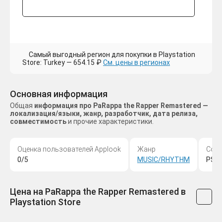
Самый выгодный регион для покупки в Playstation
Store: Turkey — 654.15 ₽
См. цены в регионах
Основная информация
Общая
информация про PaRappa the Rapper Remastered —
локализация/языки, жанр, разработчик, дата релиза,
совместимость
и прочие характеристики.
Оценка пользователей Applook
Жанр
Сов
0/5
MUSIC/RHYTHM
PS4
Цена на PaRappa the Rapper Remastered в
Playstation Store