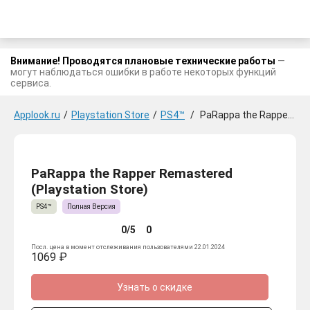
Внимание! Проводятся плановые технические работы
—
могут наблюдаться ошибки в работе некоторых функций
сервиса.
Applook.ru
/
Playstation Store
/
PS4™
/
PaRappa the Rapper Remastered
PaRappa the Rapper Remastered
(Playstation Store)
PS4™
Полная Версия
0/5
0
Посл. цена в момент отслеживания пользователями 22.01.2024
1069 ₽
Узнать о скидке