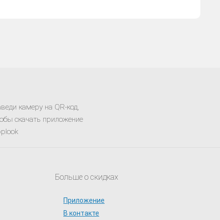
веди камеру на QR-код,
обы скачать приложение
plook
Больше о скидках
Приложение
В контакте