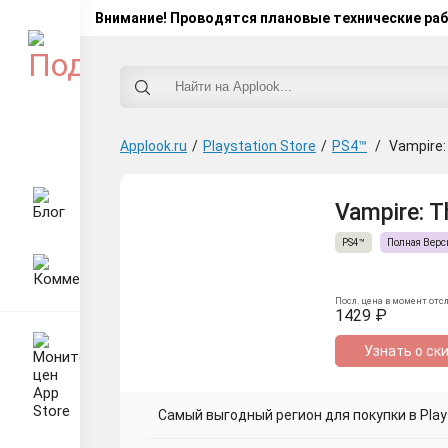
Внимание! Проводятся плановые технические ра
Applook.ru
/
Playstation Store
/
PS4™
/
Vampire:
Vampire: T
PS4™
Полная Верс
Посл. цена в момент отс
1429 ₽
Узнать о ск
Самый выгодный регион для покупки в Plays