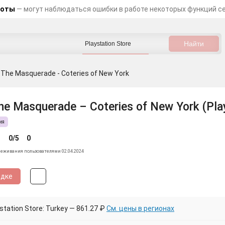
боты
— могут наблюдаться ошибки в работе некоторых функций с
 The Masquerade - Coteries of New York
he Masquerade – Coteries of New York (Play
ия
0/5
0
леживания пользователями 02.04.2024
идке
tation Store: Turkey — 861.27 ₽
См. цены в регионах