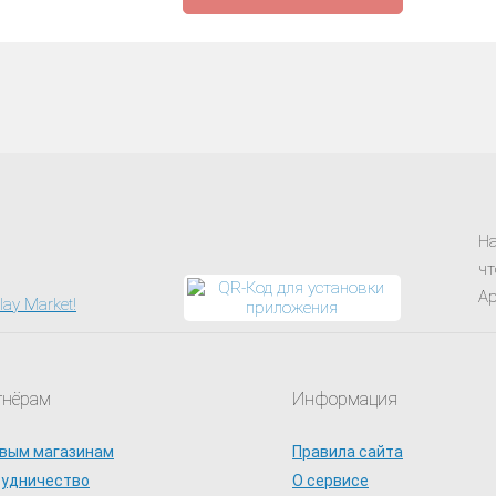
На
чт
Ap
тнёрам
Информация
вым магазинам
Правила сайта
рудничество
О сервисе