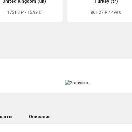
United Kingdom (uk)
Turkey (tr)
1751.3 ₽ / 15.99 £
861.27 ₽ / 499 ₺
ншоты
Описание