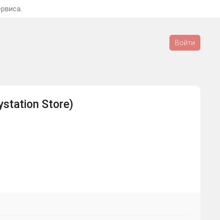
ервиса.
Войти
station Store)